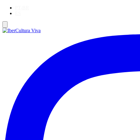
PT-BR
ES