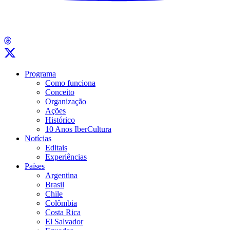
Programa
Como funciona
Conceito
Organização
Ações
Histórico
10 Anos IberCultura
Notícias
Editais
Experiências
Países
Argentina
Brasil
Chile
Colômbia
Costa Rica
El Salvador