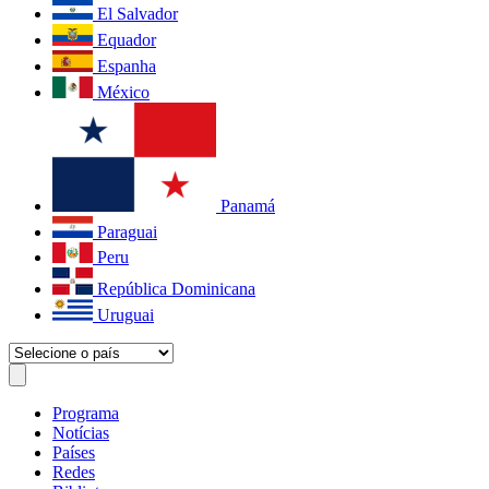
El Salvador
Equador
Espanha
México
Panamá
Paraguai
Peru
República Dominicana
Uruguai
Programa
Notícias
Países
Redes