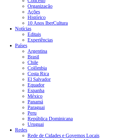
Conceito
Organização
Ações
Histórico
10 Anos IberCultura
Notícias
Editais
Experiências
Países
Argentina
Brasil
Chile
Colômbia
Costa Rica
El Salvador
Equador
Espanha
México
Panamá
Paraguai
Peru
República Dominicana
Uruguai
Redes
Rede de Cidades e Governos Locais