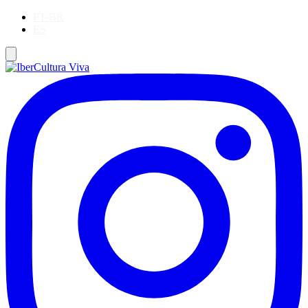
PT-BR
ES