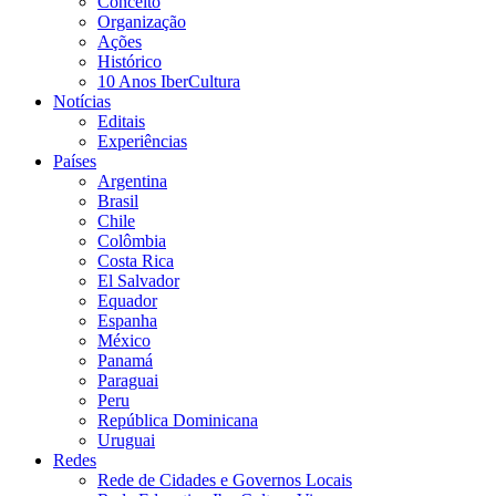
Conceito
Organização
Ações
Histórico
10 Anos IberCultura
Notícias
Editais
Experiências
Países
Argentina
Brasil
Chile
Colômbia
Costa Rica
El Salvador
Equador
Espanha
México
Panamá
Paraguai
Peru
República Dominicana
Uruguai
Redes
Rede de Cidades e Governos Locais