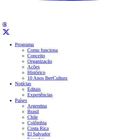
Programa
Como funciona
Conceito
Organização
Ações
Histórico
10 Anos IberCultura
Notícias
Editais
Experiências
Países
Argentina
Brasil
Chile
Colômbia
Costa Rica
El Salvador