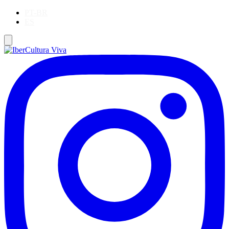
PT-BR
ES