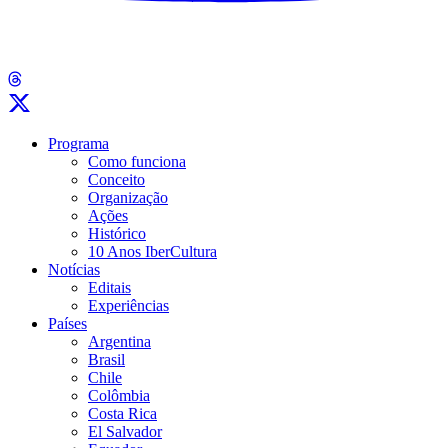
Programa
Como funciona
Conceito
Organização
Ações
Histórico
10 Anos IberCultura
Notícias
Editais
Experiências
Países
Argentina
Brasil
Chile
Colômbia
Costa Rica
El Salvador