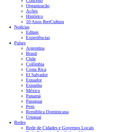
Conceito
Organização
Ações
Histórico
10 Anos IberCultura
Notícias
Editais
Experiências
Países
Argentina
Brasil
Chile
Colômbia
Costa Rica
El Salvador
Equador
Espanha
México
Panamá
Paraguai
Peru
República Dominicana
Uruguai
Redes
Rede de Cidades e Governos Locais