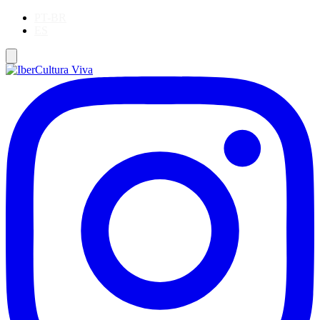
PT-BR
ES