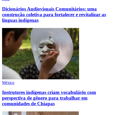
Dicionários Audiovisuais Comunitários: uma
construção coletiva para fortalecer e revitalizar as
línguas indígenas
México
Instrutores indígenas criam vocabulário com
perspectiva de gênero para trabalhar em
comunidades de Chiapas