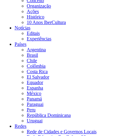
Conceito
Organização
Ações
Histórico
10 Anos IberCultura
Notícias
Editais
Experiências
Países
Argentina
Brasil
Chile
Colômbia
Costa Rica
El Salvador
Equador
Espanha
México
Panamá
Paraguai
Peru
República Dominicana
Uruguai
Redes
Rede de Cidades e Governos Locais