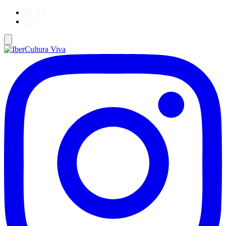
PT-BR
ES