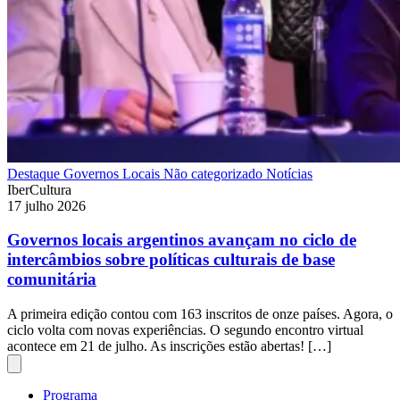
Destaque
Governos Locais
Não categorizado
Notícias
IberCultura
17 julho 2026
Governos locais argentinos avançam no ciclo de
intercâmbios sobre políticas culturais de base
comunitária
A primeira edição contou com 163 inscritos de onze países. Agora, o
ciclo volta com novas experiências. O segundo encontro virtual
acontece em 21 de julho. As inscrições estão abertas! […]
Programa