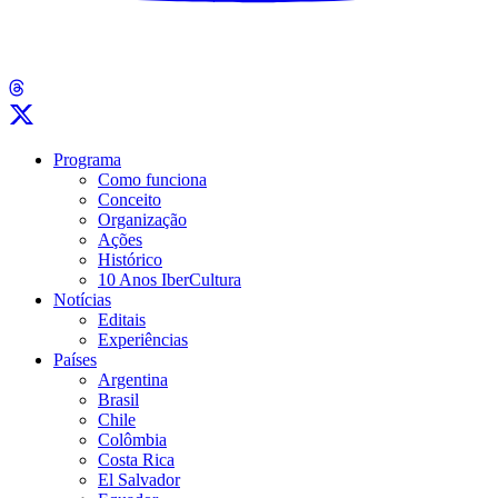
Programa
Como funciona
Conceito
Organização
Ações
Histórico
10 Anos IberCultura
Notícias
Editais
Experiências
Países
Argentina
Brasil
Chile
Colômbia
Costa Rica
El Salvador