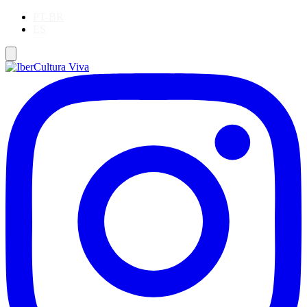
PT-BR
ES