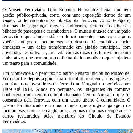
O Museo Ferroviario Don Eduardo Hernandez Peña, que tem
gestão público-privada, conta com uma exposição dentro de um
vagão, onde encontram-se objetos da ferrovia, como telégrafo,
sistemas de segurança, móveis, uniformes, ferramentas diversas,
bilhetes de passagens e carimbadores. O museu situa-se em um pátio
ferroviário que ainda está em funcionamento, mas com alguns
vagões antigos e locomotivas em desuso. O complexo inclui
armazéns – um deles transformado em ginásio municipal, com
atividades desportivas -, uma vila com as casas dos ferroviários e um
clube ativo, que ocupou uma oficina de locomotiva e que hoje tem
um teatro para a comunidade.
Em Montevidéu, o percurso no bairro Peñarol iniciou no Museo del
Ferrocarril e depois seguiu para o local de residência dos ingleses,
que foram os investidores da ferrovia no Uruguai no período entre
1869 até 1914. Ainda no percurso, os integrantes da comitiva
conheceram um centro cultural chamado Centro Artesano. que foi
construído pela ferrovia, com um teatro aberto à comunidade. O
roteiro foi finalizado em uma rotunda que abriga a garagem de
locomotivas, com sistema giratório, algumas máquinas recuperadas e
carros restaurados pelos membros do Círculo de Estudos
Ferroviários.