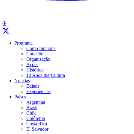
Programa
Como funciona
Conceito
Organização
Ações
Histórico
10 Anos IberCultura
Notícias
Editais
Experiências
Países
Argentina
Brasil
Chile
Colômbia
Costa Rica
El Salvador