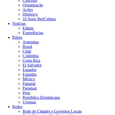
Conceito
Organização
Ações
Histórico
10 Anos IberCultura
Notícias
Editais
Experiências
Países
Argentina
Brasil
Chile
Colômbia
Costa Rica
El Salvador
Equador
Espanha
México
Panamá
Paraguai
Peru
República Dominicana
Uruguai
Redes
Rede de Cidades e Governos Locais