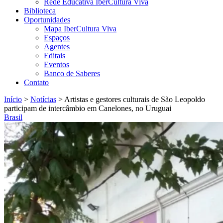
Rede Educativa IberCultura Viva
Biblioteca
Oportunidades
Mapa IberCultura Viva
Espaços
Agentes
Editais
Eventos
Banco de Saberes
Contato
Início
>
Notícias
>
Artistas e gestores culturais de São Leopoldo
participam de intercâmbio em Canelones, no Uruguai
Brasil