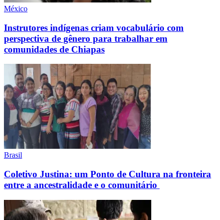
México
Instrutores indígenas criam vocabulário com
perspectiva de gênero para trabalhar em
comunidades de Chiapas
Brasil
Coletivo Justina: um Ponto de Cultura na fronteira
entre a ancestralidade e o comunitário