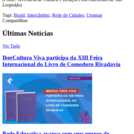
Leopoldo)
Tags:
Brasil
,
Intercâmbio
,
Rede de Cidades
,
Uruguai
Compartilhar:
Últimas Notícias
Ver Tudo
IberCultura Viva participa da XIII Feira
Internacional do Livro de Comodoro Rivadavia
Rede Educativa avança com seus grupos de