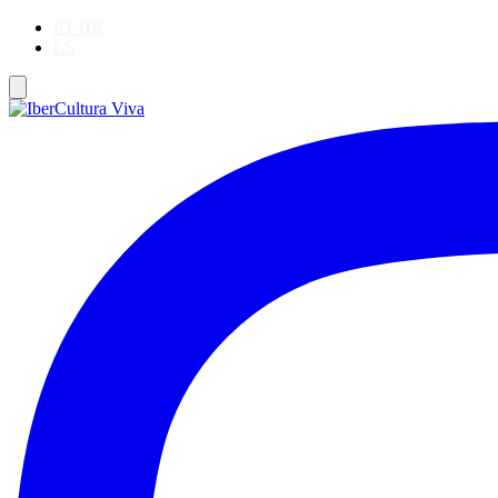
PT-BR
ES