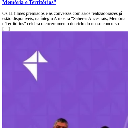
Memória e Territórios”
Os 11 filmes premiados e as conversas com as/os realizadoras/es já
estão disponíveis, na íntegra A mostra “Saberes Ancestrais, Memória
e Territórios” celebra o encerramento do ciclo do nosso concurso
[…]