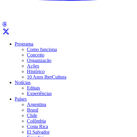
Programa
Como funciona
Conceito
Organização
Ações
Histórico
10 Anos IberCultura
Notícias
Editais
Experiências
Países
Argentina
Brasil
Chile
Colômbia
Costa Rica
El Salvador