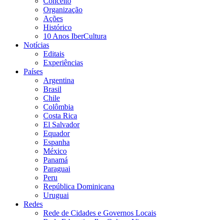
Conceito
Organização
Ações
Histórico
10 Anos IberCultura
Notícias
Editais
Experiências
Países
Argentina
Brasil
Chile
Colômbia
Costa Rica
El Salvador
Equador
Espanha
México
Panamá
Paraguai
Peru
República Dominicana
Uruguai
Redes
Rede de Cidades e Governos Locais