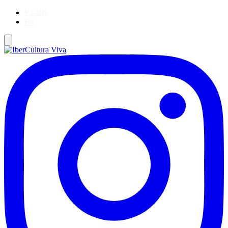
PT-BR
ES