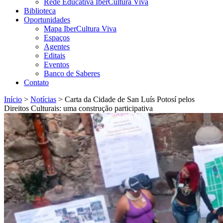
Rede Educativa IberCultura Viva
Biblioteca
Oportunidades
Mapa IberCultura Viva
Espaços
Agentes
Editais
Eventos
Banco de Saberes
Contato
Início
>
Notícias
>
Carta da Cidade de San Luís Potosí pelos
Direitos Culturais: uma construção participativa