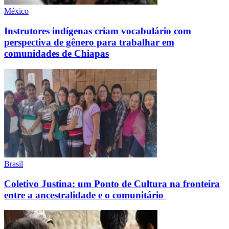
México
Instrutores indígenas criam vocabulário com
perspectiva de gênero para trabalhar em
comunidades de Chiapas
Brasil
Coletivo Justina: um Ponto de Cultura na fronteira
entre a ancestralidade e o comunitário