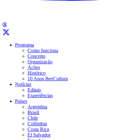
Programa
Como funciona
Conceito
Organização
Ações
Histórico
10 Anos IberCultura
Notícias
Editais
Experiências
Países
Argentina
Brasil
Chile
Colômbia
Costa Rica
El Salvador