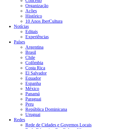
Conceito
Organização
Ações
Histórico
10 Anos IberCultura
Notícias
Editais
Experiências
Países
Argentina
Brasil
Chile
Colômbia
Costa Rica
El Salvador
Equador
Espanha
México
Panamá
Paraguai
Peru
República Dominicana
Uruguai
Redes
Rede de Cidades e Governos Locais