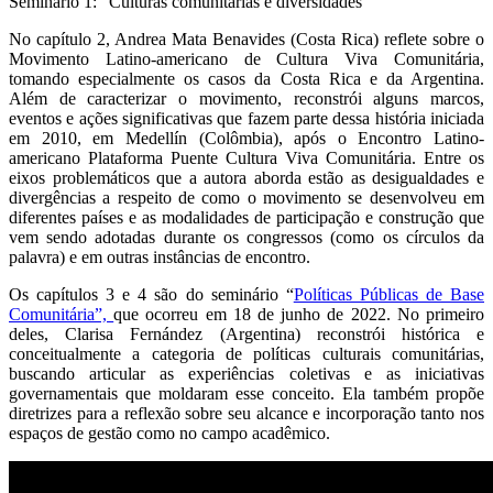
Seminário 1: “Culturas comunitárias e diversidades”
No capítulo 2, Andrea Mata Benavides (Costa Rica) reflete sobre o
Movimento Latino-americano de Cultura Viva Comunitária,
tomando especialmente os casos da Costa Rica e da Argentina.
Além de caracterizar o movimento, reconstrói alguns marcos,
eventos e ações significativas que fazem parte dessa história iniciada
em 2010, em Medellín (Colômbia), após o Encontro Latino-
americano Plataforma Puente Cultura Viva Comunitária. Entre os
eixos problemáticos que a autora aborda estão as desigualdades e
divergências a respeito de como o movimento se desenvolveu em
diferentes países e as modalidades de participação e construção que
vem sendo adotadas durante os congressos (como os círculos da
palavra) e em outras instâncias de encontro.
Os capítulos 3 e 4 são do seminário “
Políticas Públicas de Base
Comunitária”,
que ocorreu em 18 de junho de 2022. No primeiro
deles, Clarisa Fernández (Argentina) reconstrói histórica e
conceitualmente a categoria de políticas culturais comunitárias,
buscando articular as experiências coletivas e as iniciativas
governamentais que moldaram esse conceito. Ela também propõe
diretrizes para a reflexão sobre seu alcance e incorporação tanto nos
espaços de gestão como no campo acadêmico.