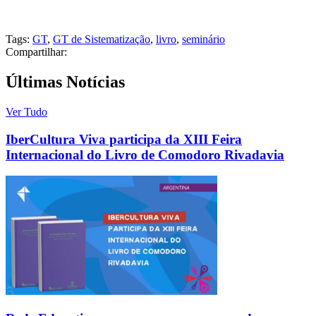
Tags:
GT
,
GT de Sistematização
,
livro
,
seminário
Compartilhar:
Últimas Notícias
Ver Tudo
IberCultura Viva participa da XIII Feira
Internacional do Livro de Comodoro Rivadavia