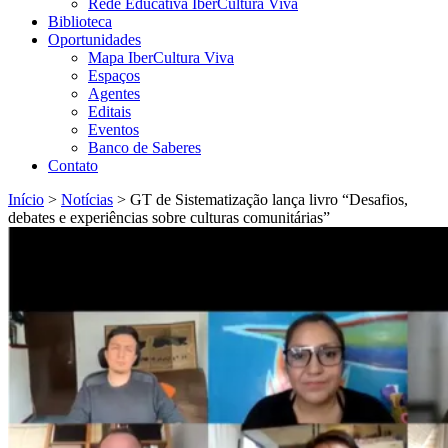
Rede Educativa IberCultura Viva
Biblioteca
Oportunidades
Mapa IberCultura Viva
Espaços
Agentes
Editais
Eventos
Banco de Saberes
Contato
Início
>
Notícias
>
GT de Sistematização lança livro “Desafios,
debates e experiências sobre culturas comunitárias”