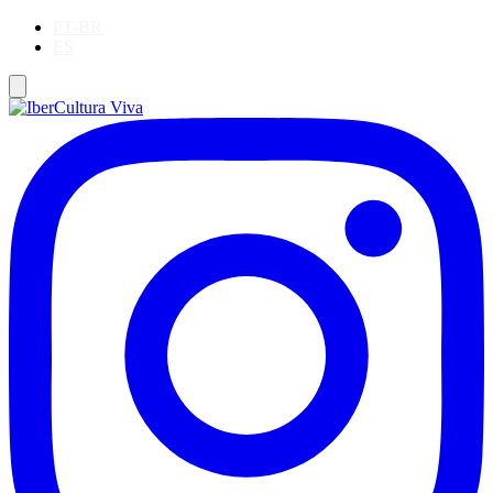
PT-BR
ES