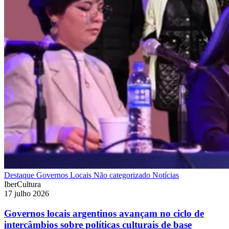
Destaque
Governos Locais
Não categorizado
Notícias
IberCultura
17 julho 2026
Governos locais argentinos avançam no ciclo de
intercâmbios sobre políticas culturais de base