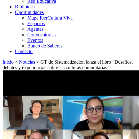
Red Educativa
Biblioteca
Oportunidades
Mapa IberCultura Viva
Espacios
Agentes
Convocatorias
Eventos
Banco de Saberes
Contacto
Início
>
Noticias
>
GT de Sistematización lanza el libro “Desafíos,
debates y experiencias sobre las culturas comunitarias”