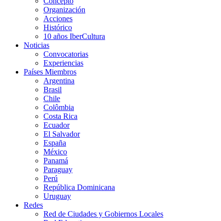
Concepto
Organización
Acciones
Histórico
10 años IberCultura
Noticias
Convocatorias
Experiencias
Países Miembros
Argentina
Brasil
Chile
Colômbia
Costa Rica
Ecuador
El Salvador
España
México
Panamá
Paraguay
Perú
República Dominicana
Uruguay
Redes
Red de Ciudades y Gobiernos Locales