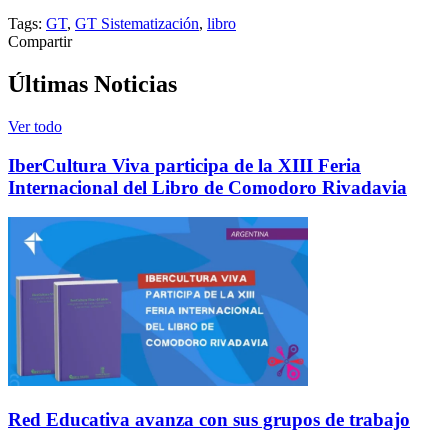
Tags:
GT
,
GT Sistematización
,
libro
Compartir
Últimas Noticias
Ver todo
IberCultura Viva participa de la XIII Feria
Internacional del Libro de Comodoro Rivadavia
Red Educativa avanza con sus grupos de trabajo