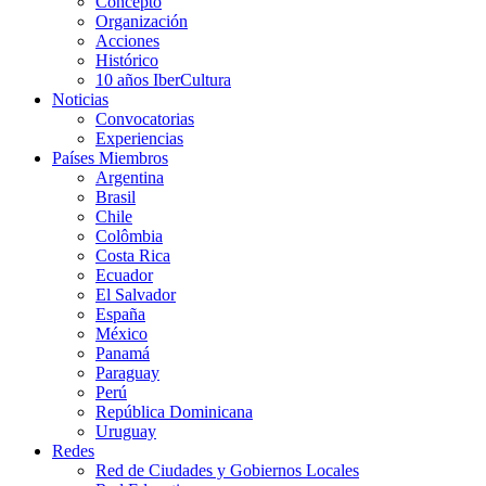
Concepto
Organización
Acciones
Histórico
10 años IberCultura
Noticias
Convocatorias
Experiencias
Países Miembros
Argentina
Brasil
Chile
Colômbia
Costa Rica
Ecuador
El Salvador
España
México
Panamá
Paraguay
Perú
República Dominicana
Uruguay
Redes
Red de Ciudades y Gobiernos Locales