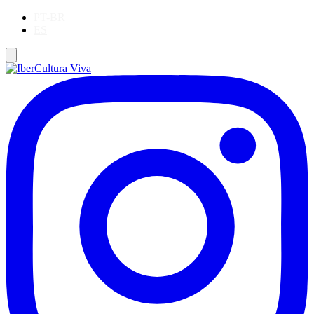
PT-BR
ES