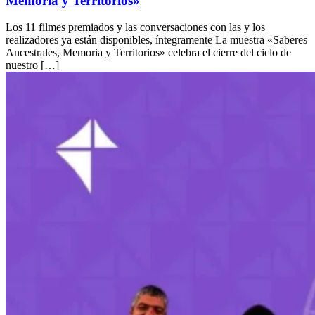
Memoria y Territorios»
Los 11 filmes premiados y las conversaciones con las y los
realizadores ya están disponibles, íntegramente La muestra «Saberes
Ancestrales, Memoria y Territorios» celebra el cierre del ciclo de
nuestro […]