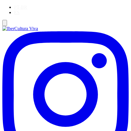
PT-BR
ES