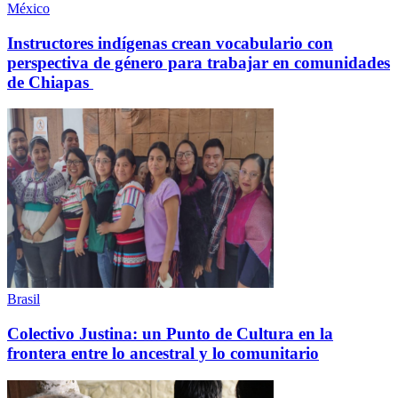
México
Instructores indígenas crean vocabulario con
perspectiva de género para trabajar en comunidades
de Chiapas
Brasil
Colectivo Justina: un Punto de Cultura en la
frontera entre lo ancestral y lo comunitario