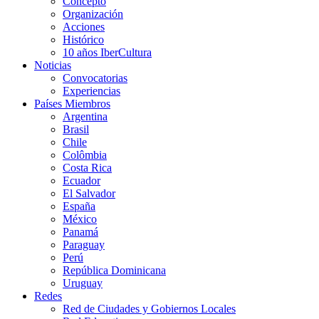
Concepto
Organización
Acciones
Histórico
10 años IberCultura
Noticias
Convocatorias
Experiencias
Países Miembros
Argentina
Brasil
Chile
Colômbia
Costa Rica
Ecuador
El Salvador
España
México
Panamá
Paraguay
Perú
República Dominicana
Uruguay
Redes
Red de Ciudades y Gobiernos Locales