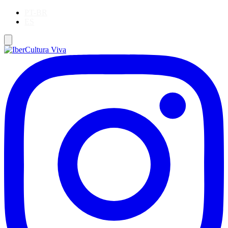
PT-BR
ES