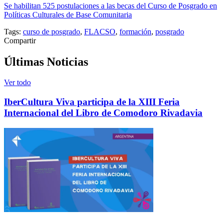
Se habilitan 525 postulaciones a las becas del Curso de Posgrado en
Políticas Culturales de Base Comunitaria
Tags:
curso de posgrado
,
FLACSO
,
formación
,
posgrado
Compartir
Últimas Noticias
Ver todo
IberCultura Viva participa de la XIII Feria
Internacional del Libro de Comodoro Rivadavia