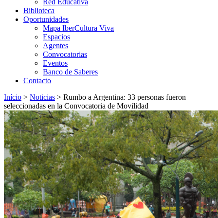
Red Educativa
Biblioteca
Oportunidades
Mapa IberCultura Viva
Espacios
Agentes
Convocatorias
Eventos
Banco de Saberes
Contacto
Início
>
Noticias
>
Rumbo a Argentina: 33 personas fueron
seleccionadas en la Convocatoria de Movilidad