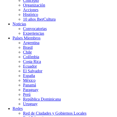
Concepto
Organización
Acciones
Histórico
10 años IberCultura
Noticias
Convocatorias
Experiencias
Países Miembros
Argentina
Brasil
Chile
Colômbia
Costa Rica
Ecuador
El Salvador
España
México
Panamá
Paraguay
Perú
República Dominicana
Uruguay
Redes
Red de Ciudades y Gobiernos Locales