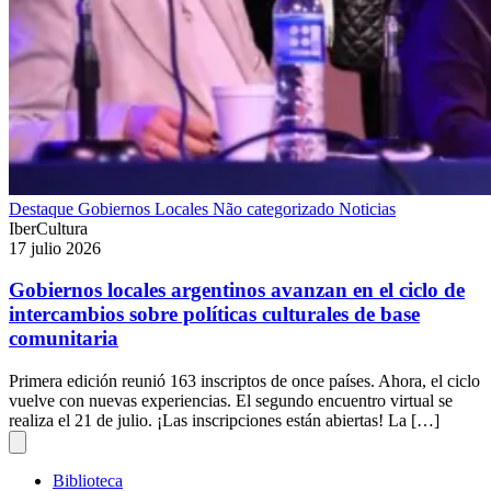
Destaque
Gobiernos Locales
Não categorizado
Noticias
IberCultura
17 julio 2026
Gobiernos locales argentinos avanzan en el ciclo de
intercambios sobre políticas culturales de base
comunitaria
Primera edición reunió 163 inscriptos de once países. Ahora, el ciclo
vuelve con nuevas experiencias. El segundo encuentro virtual se
realiza el 21 de julio. ¡Las inscripciones están abiertas! La […]
Biblioteca