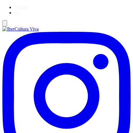
PT-BR
ES