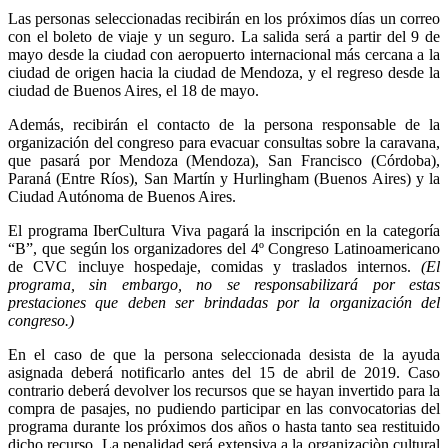
Las personas seleccionadas recibirán en los próximos días un correo
con el boleto de viaje y un seguro. La salida será a partir del 9 de
mayo
desde la ciudad con aeropuerto internacional más cercana a la
ciudad de origen hacia la ciudad de Mendoza, y el regreso desde la
ciudad de Buenos Aires, el 18 de mayo
.
Además, recibirán el contacto de la persona responsable de la
organización del congreso para evacuar consultas sobre la caravana,
que pasará por Mendoza (Mendoza), San Francisco (Córdoba),
Paraná (Entre Ríos), San Martín y Hurlingham (Buenos Aires) y la
Ciudad Autónoma de Buenos Aires.
El programa IberCultura Viva pagará la inscripción en la categoría
“B”, que según los organizadores del 4º Congreso Latinoamericano
de CVC incluye hospedaje, comidas y traslados internos.
(
El
programa, sin embargo, no se responsabilizará por estas
prestaciones que deben ser brindadas por la organización del
congreso.
)
En el caso de que la persona seleccionada desista de la ayuda
asignada deberá notificarlo antes del 15 de abril de 2019. Caso
contrario deberá devolver los recursos que se hayan invertido para la
compra de pasajes, no pudiendo participar en las convocatorias del
programa durante los próximos dos años o hasta tanto sea restituido
dicho recurso. La penalidad será extensiva a la organizaciòn cultural