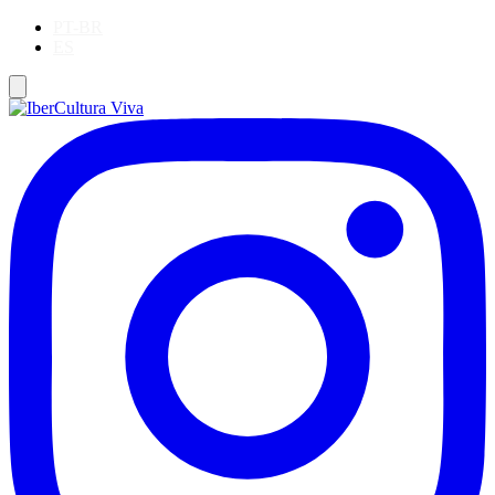
PT-BR
ES