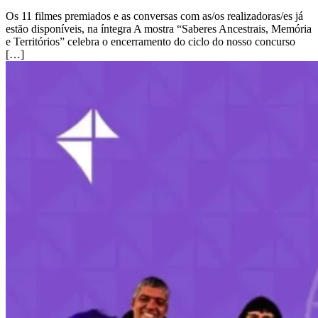
Os 11 filmes premiados e as conversas com as/os realizadoras/es já
estão disponíveis, na íntegra A mostra “Saberes Ancestrais, Memória
e Territórios” celebra o encerramento do ciclo do nosso concurso
[…]