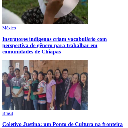
México
Instrutores indígenas criam vocabulário com
perspectiva de gênero para trabalhar em
comunidades de Chiapas
Brasil
Coletivo Justina: um Ponto de Cultura na fronteira