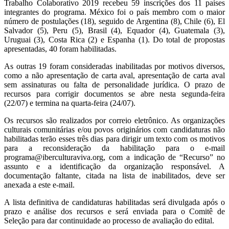
Trabalho Colaborativo 2019 recebeu 59 inscrições dos 11 países
integrantes do programa. México foi o país membro com o maior
número de postulações (18), seguido de Argentina (8), Chile (6), El
Salvador (5), Peru (5), Brasil (4), Equador (4), Guatemala (3),
Uruguai (3), Costa Rica (2) e Espanha (1). Do total de propostas
apresentadas, 40 foram habilitadas.
As outras 19 foram consideradas inabilitadas por motivos diversos,
como a não apresentação de carta aval, apresentação de carta aval
sem assinaturas ou falta de personalidade jurídica. O prazo de
recursos para corrigir documentos se abre nesta segunda-feira
(22/07) e termina na quarta-feira (24/07).
Os recursos são realizados por correio eletrônico. As organizações
culturais comunitárias e/ou povos originários com candidaturas não
habilitadas terão esses três dias para dirigir um texto com os motivos
para a reconsideração da habilitação para o e-mail
programa@iberculturaviva.org
, com a indicação de “Recurso” no
assunto e a identificação da organização responsável. A
documentação faltante, citada na lista de inabilitados, deve ser
anexada a este e-mail.
A lista definitiva de candidaturas habilitadas será divulgada após o
prazo e análise dos recursos e será enviada para o Comitê de
Seleção para dar continuidade ao processo de avaliação do edital.