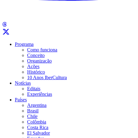
Programa
Como funciona
Conceito
Organização
Ações
Histórico
10 Anos IberCultura
Notícias
Editais
Experiências
Países
Argentina
Brasil
Chile
Colômbia
Costa Rica
El Salvador