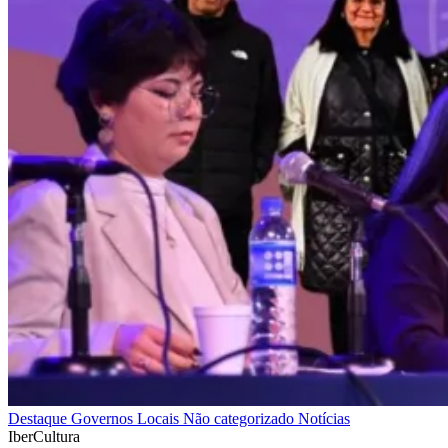
Destaque
Governos Locais
Não categorizado
Notícias
IberCultura