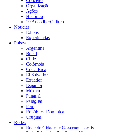
Conceito
Organização
Ações
Histórico
10 Anos IberCultura
Notícias
Editais
Experiências
Países
Argentina
Brasil
Chile
Colômbia
Costa Rica
El Salvador
Equador
Espanha
México
Panamá
Paraguai
Peru
República Dominicana
Uruguai
Redes
Rede de Cidades e Governos Locais