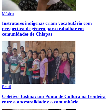
México
Instrutores indígenas criam vocabulário com
perspectiva de gênero para trabalhar em
comunidades de Chiapas
Brasil
Coletivo Justina: um Ponto de Cultura na fronteira
entre a ancestralidade e o comunitário