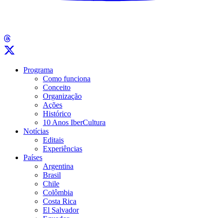
Programa
Como funciona
Conceito
Organização
Ações
Histórico
10 Anos IberCultura
Notícias
Editais
Experiências
Países
Argentina
Brasil
Chile
Colômbia
Costa Rica
El Salvador