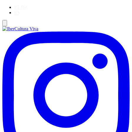
PT-BR
ES