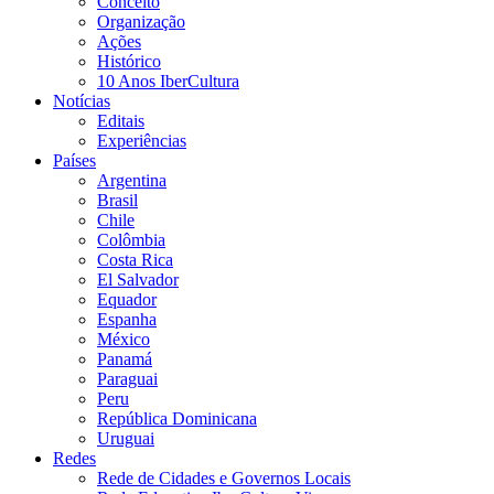
Conceito
Organização
Ações
Histórico
10 Anos IberCultura
Notícias
Editais
Experiências
Países
Argentina
Brasil
Chile
Colômbia
Costa Rica
El Salvador
Equador
Espanha
México
Panamá
Paraguai
Peru
República Dominicana
Uruguai
Redes
Rede de Cidades e Governos Locais