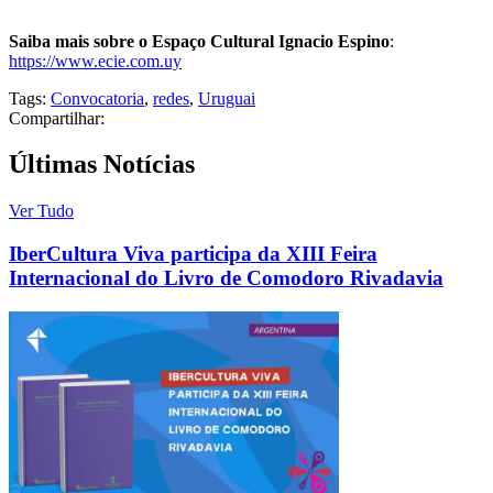
Saiba mais sobre o Espaço Cultural Ignacio Espino
:
https://www.ecie.com.uy
Tags:
Convocatoria
,
redes
,
Uruguai
Compartilhar:
Últimas Notícias
Ver Tudo
IberCultura Viva participa da XIII Feira
Internacional do Livro de Comodoro Rivadavia