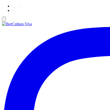
PT-BR
ES