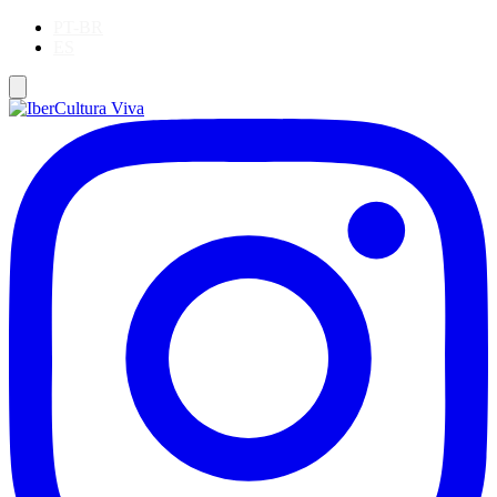
PT-BR
ES