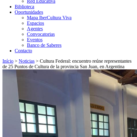
Red Educativa
Biblioteca
Oportunidades
Mapa IberCultura Viva
Espacios
Agentes
Convocatorias
Eventos
Banco de Saberes
Contacto
Início
>
Noticias
>
Cultura Federal: encuentro reúne representantes
de 25 Puntos de Cultura de la provincia San Juan, en Argentina