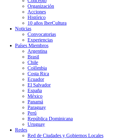
Concepto
Organización
Acciones
Histórico
10 años IberCultura
Noticias
Convocatorias
Experiencias
Países Miembros
Argentina
Brasil
Chile
Colômbia
Costa Rica
Ecuador
El Salvador
España
México
Panamá
Paraguay
Perú
República Dominicana
Uruguay
Redes
Red de Ciudades y Gobiernos Locales