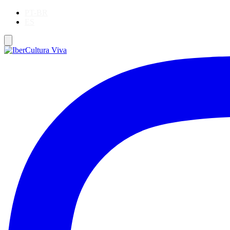
PT-BR
ES