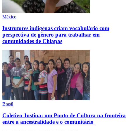
México
Instrutores indígenas criam vocabulário com
perspectiva de gênero para trabalhar em
comunidades de Chiapas
Brasil
Coletivo Justina: um Ponto de Cultura na fronteira
entre a ancestralidade e o comunitário