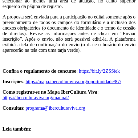
selecionar ao menos uma área de atuação, no canto superior
esquerdo da página de registro.
A proposta será enviada para a participação no edital somente após o
preenchimento de todos os campos do formulário e a inclusão dos
anexos obrigatórios (o documento de identidade e o termo de cessão
de direitos). Revise as informações antes de clicar em “Enviar
inscrição”. Após o envio, não será possível editá-la. A plataforma
exibirá a tela de confirmação do envio (o dia e o horário do envio
aparecerão na tela com uma tarja verde).
Confira o regulamento do concurso
:
https://bit.ly/2ZSSiek
Inscrições
:
https://mapa.iberculturaviva.org/oportunidade/87/
Como registrar-se no Mapa IberCultura Viva
:
https://iberculturaviva.org/manual/
Consultas
:
programa@iberculturaviva.org
Leia também
: