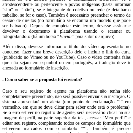
afrodescendente ou pertencente a povos indígenas (basta informar
“sim” ou “não”), se é integrante de coletivo ou rede (e detalhar o
trabalho, se for o caso). Também é necessário preencher o termo de
cessão de direitos (no formulário se encontra um modelo que pode
ser baixado). Depois de completar este termo, deve-se assinar e
devolver o documento à plataforma usando o scanner ou
fotografando-o (há um botão “
Enviar
” para subir o arquivo)
Além disso, deve-se informar o título do vídeo apresentado no
concurso, fazer uma breve descrição dele e incluir o link do curta
(publicado no Vimeo ou no YouTube). Caso o vídeo contenha falas
que não sejam em espanhol ou em português, a tradução deve ir
anexada ao formulário de inscrição.
. Como saber se a proposta foi enviada?
Caso o seu registro de agente na plataforma não tenha sido
completamente preenchido, não será possível enviar sua inscrição. O
sistema apresentará um alerta (um ponto de exclamação “!” em
vermelho, em que se deve clicar para saber onde está o problema).
Se o erro estiver no registro de agente, será necessário clicar na sua
imagem de perfil, na parte superior da tela, acessar “Meu perfil” e
editar seu registro, completando todos os campos do formulário que
estiverem marcados com o símbolo “*”. Também é preciso