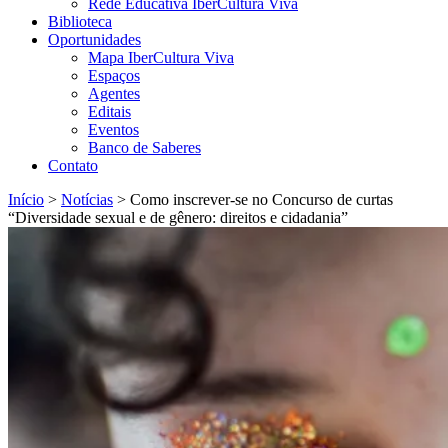
Rede Educativa IberCultura Viva
Biblioteca
Oportunidades
Mapa IberCultura Viva
Espaços
Agentes
Editais
Eventos
Banco de Saberes
Contato
Início
>
Notícias
>
Como inscrever-se no Concurso de curtas
“Diversidade sexual e de gênero: direitos e cidadania”