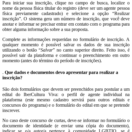
Para iniciar sua inscrição, clique no campo de busca, localize o
nome da pessoa física titular do registro (deve ser um agente pessoa
física previamente cadastrado) e selecione a opção “Realizar
inscrição”. O sistema gera um número de inscrição, que você deve
anotar e informar se precisar entrar em contato com o programa para
obter alguma informação sobre a sua proposta.
Complete as informações requeridas no formulário de inscrição. A
qualquer momento é possível salvar os dados de sua inscrição
utilizando o botão “
Salvar
” no canto superior direito. Feito isso, é
possível sair da plataforma e continuar o preenchimento em outro
momento (antes do término do período de inscrições).
.
Que dados e documentos devo apresentar para realizar a
inscrição?
São dois formulários que devem ser preenchidos para postular a um
edital do IberCultura Viva: o perfil de agente individual na
plataforma (este mesmo cadastro servirá para outros editais e
concursos do programa) e o formulário do edital em que se pretende
inscrever.
No caso deste concurso de curtas, deve-se informar no formulário o
documento de identidade (e enviar uma cópia do documento),
indicar se o/a autor/a pertence à comunidade LGBTIQ, se é