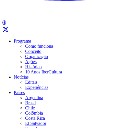
Programa
Como funciona
Conceito
Organização
Ações
Histórico
10 Anos IberCultura
Notícias
Editais
Experiências
Países
Argentina
Brasil
Chile
Colômbia
Costa Rica
El Salvador