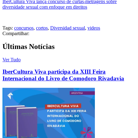
IberCultura Viva lança concurso de curtas-metragens sobre
diversidade sexual com enfoque em direitos
Tags:
concursos
,
cortos
,
Diversidad sexual
,
videos
Compartilhar:
Últimas Notícias
Ver Tudo
IberCultura Viva participa da XIII Feira
Internacional do Livro de Comodoro Rivadavia