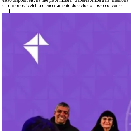
estão disponíveis, na íntegra A mostra “Saberes Ancestrais, Memória
e Territórios” celebra o encerramento do ciclo do nosso concurso
[…]