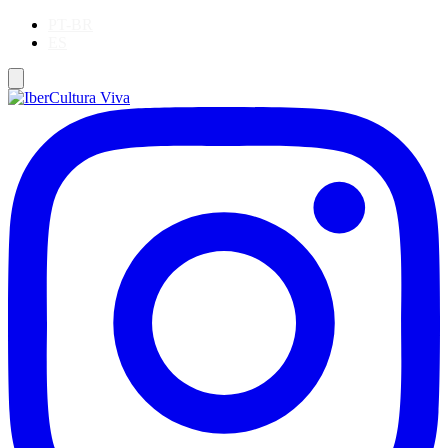
PT-BR
ES