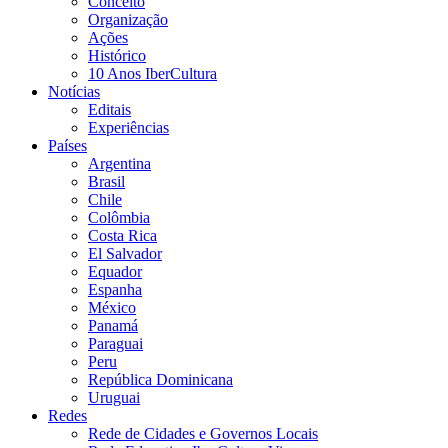
Conceito
Organização
Ações
Histórico
10 Anos IberCultura
Notícias
Editais
Experiências
Países
Argentina
Brasil
Chile
Colômbia
Costa Rica
El Salvador
Equador
Espanha
México
Panamá
Paraguai
Peru
República Dominicana
Uruguai
Redes
Rede de Cidades e Governos Locais