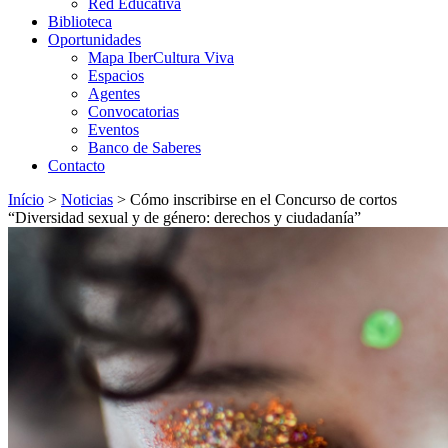
Red Educativa
Biblioteca
Oportunidades
Mapa IberCultura Viva
Espacios
Agentes
Convocatorias
Eventos
Banco de Saberes
Contacto
Início
>
Noticias
>
Cómo inscribirse en el Concurso de cortos
“Diversidad sexual y de género: derechos y ciudadanía”