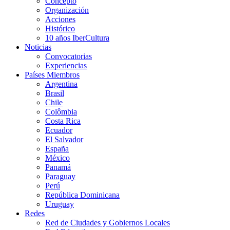
Concepto
Organización
Acciones
Histórico
10 años IberCultura
Noticias
Convocatorias
Experiencias
Países Miembros
Argentina
Brasil
Chile
Colômbia
Costa Rica
Ecuador
El Salvador
España
México
Panamá
Paraguay
Perú
República Dominicana
Uruguay
Redes
Red de Ciudades y Gobiernos Locales