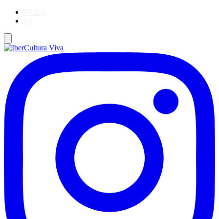
PT-BR
ES