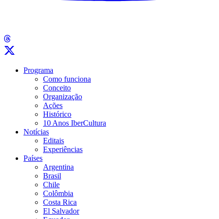
Programa
Como funciona
Conceito
Organização
Ações
Histórico
10 Anos IberCultura
Notícias
Editais
Experiências
Países
Argentina
Brasil
Chile
Colômbia
Costa Rica
El Salvador