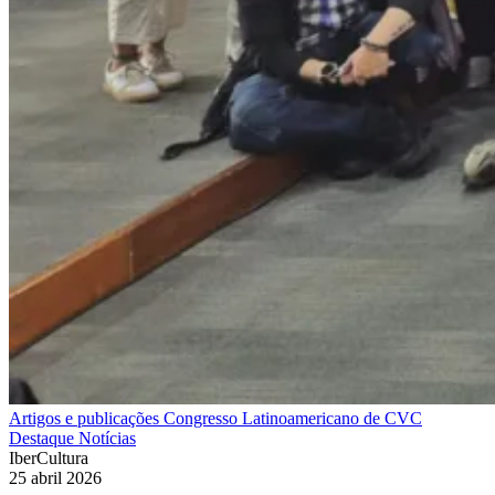
Artigos e publicações
Congresso Latinoamericano de CVC
Destaque
Notícias
IberCultura
25 abril 2026