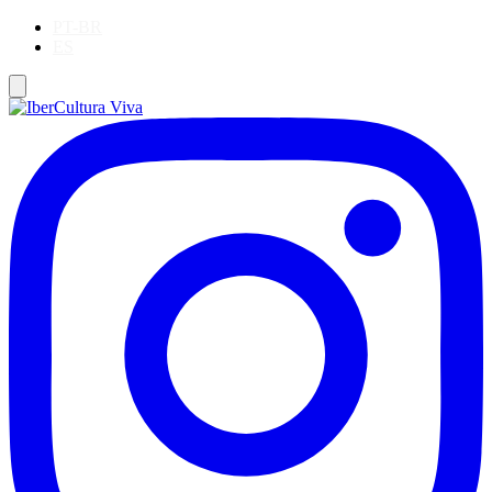
PT-BR
ES