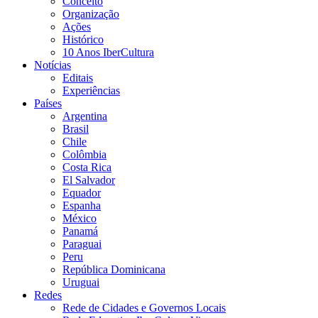
Conceito
Organização
Ações
Histórico
10 Anos IberCultura
Notícias
Editais
Experiências
Países
Argentina
Brasil
Chile
Colômbia
Costa Rica
El Salvador
Equador
Espanha
México
Panamá
Paraguai
Peru
República Dominicana
Uruguai
Redes
Rede de Cidades e Governos Locais