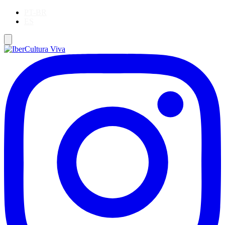
PT-BR
ES