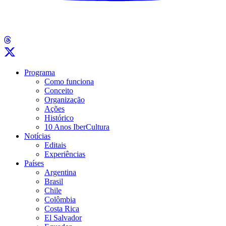
Programa
Como funciona
Conceito
Organização
Ações
Histórico
10 Anos IberCultura
Notícias
Editais
Experiências
Países
Argentina
Brasil
Chile
Colômbia
Costa Rica
El Salvador