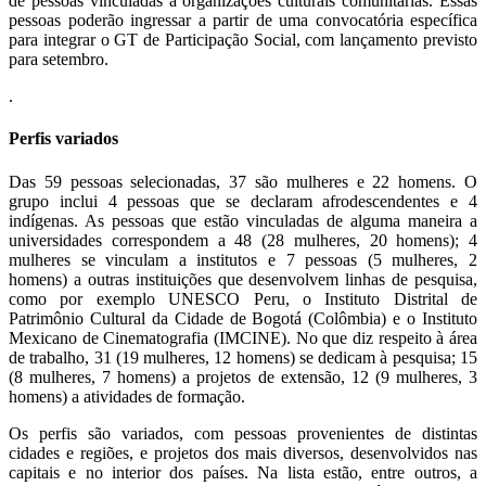
de pessoas vinculadas a organizações culturais comunitárias. Essas
pessoas poderão ingressar a partir de uma convocatória específica
para integrar o GT de Participação Social, com lançamento previsto
para setembro.
.
Perfis variados
Das 59 pessoas selecionadas, 37 são mulheres e 22 homens. O
grupo inclui 4 pessoas que se declaram afrodescendentes e 4
indígenas. As pessoas que estão vinculadas de alguma maneira a
universidades correspondem a 48 (28 mulheres, 20 homens); 4
mulheres se vinculam a institutos e 7 pessoas (5 mulheres, 2
homens) a outras instituições que desenvolvem linhas de pesquisa,
como por exemplo UNESCO Peru, o Instituto Distrital de
Patrimônio Cultural da Cidade de Bogotá (Colômbia) e o Instituto
Mexicano de Cinematografia (IMCINE). No que diz respeito à área
de trabalho, 31 (19 mulheres, 12 homens) se dedicam à pesquisa; 15
(8 mulheres, 7 homens) a projetos de extensão, 12 (9 mulheres, 3
homens) a atividades de formação.
Os perfis são variados, com pessoas provenientes de distintas
cidades e regiões, e projetos dos mais diversos, desenvolvidos nas
capitais e no interior dos países. Na lista estão, entre outros, a