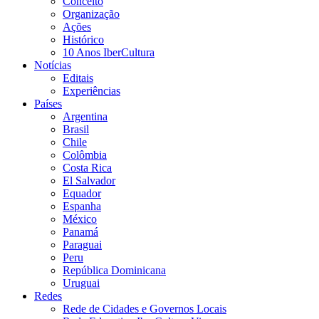
Conceito
Organização
Ações
Histórico
10 Anos IberCultura
Notícias
Editais
Experiências
Países
Argentina
Brasil
Chile
Colômbia
Costa Rica
El Salvador
Equador
Espanha
México
Panamá
Paraguai
Peru
República Dominicana
Uruguai
Redes
Rede de Cidades e Governos Locais