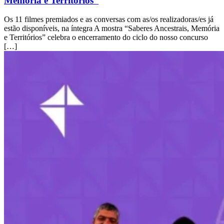
Memória e Territórios”
Os 11 filmes premiados e as conversas com as/os realizadoras/es já
estão disponíveis, na íntegra A mostra “Saberes Ancestrais, Memória
e Territórios” celebra o encerramento do ciclo do nosso concurso
[…]