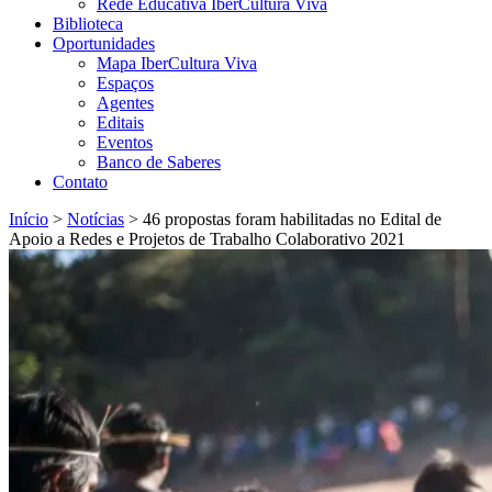
Rede Educativa IberCultura Viva
Biblioteca
Oportunidades
Mapa IberCultura Viva
Espaços
Agentes
Editais
Eventos
Banco de Saberes
Contato
Início
>
Notícias
>
46 propostas foram habilitadas no Edital de
Apoio a Redes e Projetos de Trabalho Colaborativo 2021