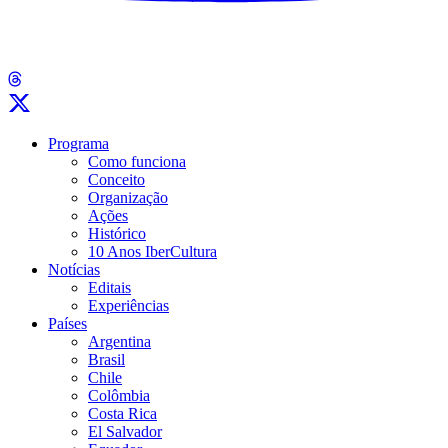
Programa
Como funciona
Conceito
Organização
Ações
Histórico
10 Anos IberCultura
Notícias
Editais
Experiências
Países
Argentina
Brasil
Chile
Colômbia
Costa Rica
El Salvador