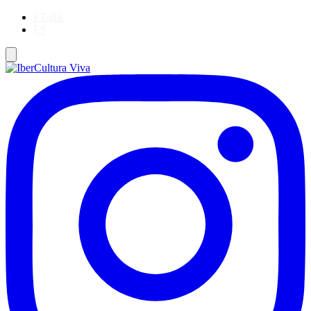
PT-BR
ES