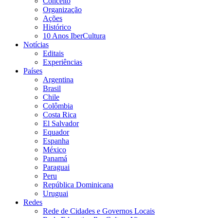
Conceito
Organização
Ações
Histórico
10 Anos IberCultura
Notícias
Editais
Experiências
Países
Argentina
Brasil
Chile
Colômbia
Costa Rica
El Salvador
Equador
Espanha
México
Panamá
Paraguai
Peru
República Dominicana
Uruguai
Redes
Rede de Cidades e Governos Locais