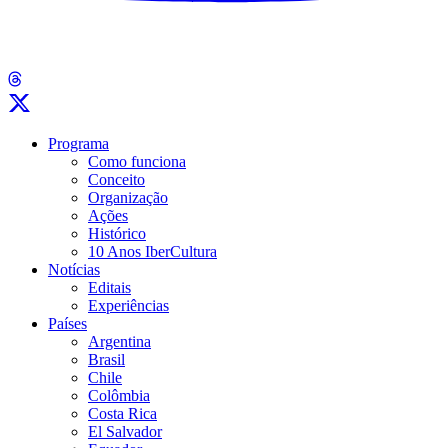
Programa
Como funciona
Conceito
Organização
Ações
Histórico
10 Anos IberCultura
Notícias
Editais
Experiências
Países
Argentina
Brasil
Chile
Colômbia
Costa Rica
El Salvador