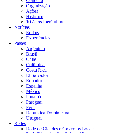
Conceito
Organização
Ações
Histórico
10 Anos IberCultura
Notícias
Editais
Experiências
Países
Argentina
Brasil
Chile
Colômbia
Costa Rica
El Salvador
Equador
Espanha
México
Panamá
Paraguai
Peru
República Dominicana
Uruguai
Redes
Rede de Cidades e Governos Locais