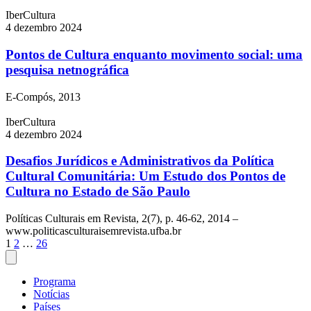
IberCultura
4 dezembro 2024
Pontos de Cultura enquanto movimento social: uma
pesquisa netnográfica
E-Compós, 2013
IberCultura
4 dezembro 2024
Desafios Jurídicos e Administrativos da Política
Cultural Comunitária: Um Estudo dos Pontos de
Cultura no Estado de São Paulo
Políticas Culturais em Revista, 2(7), p. 46-62, 2014 –
www.politicasculturaisemrevista.ufba.br
Paginação
1
2
…
26
de
posts
Programa
Notícias
Países