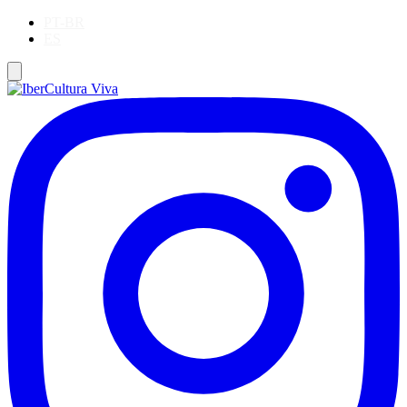
PT-BR
ES