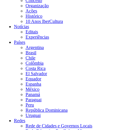
Conceito
Organização
Ações
Histórico
10 Anos IberCultura
Notícias
Editais
Experiências
Países
Argentina
Brasil
Chile
Colômbia
Costa Rica
El Salvador
Equador
Espanha
México
Panamá
Paraguai
Peru
República Dominicana
Uruguai
Redes
Rede de Cidades e Governos Locais