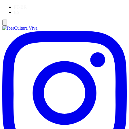
PT-BR
ES