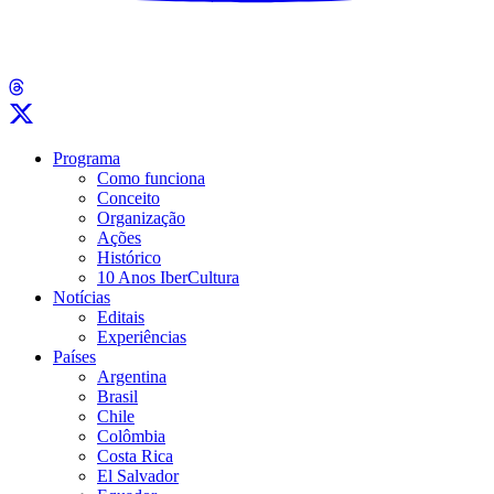
Programa
Como funciona
Conceito
Organização
Ações
Histórico
10 Anos IberCultura
Notícias
Editais
Experiências
Países
Argentina
Brasil
Chile
Colômbia
Costa Rica
El Salvador