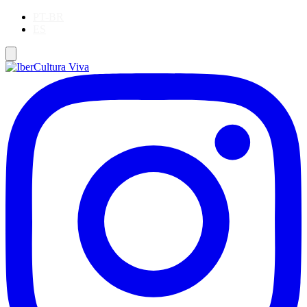
PT-BR
ES