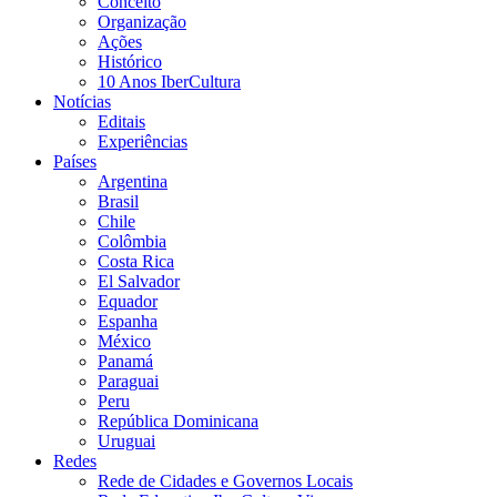
Conceito
Organização
Ações
Histórico
10 Anos IberCultura
Notícias
Editais
Experiências
Países
Argentina
Brasil
Chile
Colômbia
Costa Rica
El Salvador
Equador
Espanha
México
Panamá
Paraguai
Peru
República Dominicana
Uruguai
Redes
Rede de Cidades e Governos Locais