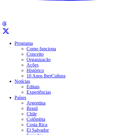
Programa
Como funciona
Conceito
Organização
Ações
Histórico
10 Anos IberCultura
Notícias
Editais
Experiências
Países
Argentina
Brasil
Chile
Colômbia
Costa Rica
El Salvador