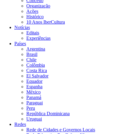
Conceito
Organização
Ações
Histórico
10 Anos IberCultura
Notícias
Editais
Experiências
Países
Argentina
Brasil
Chile
Colômbia
Costa Rica
El Salvador
Equador
Espanha
México
Panamá
Paraguai
Peru
República Dominicana
Uruguai
Redes
Rede de Cidades e Governos Locais