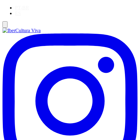
PT-BR
ES