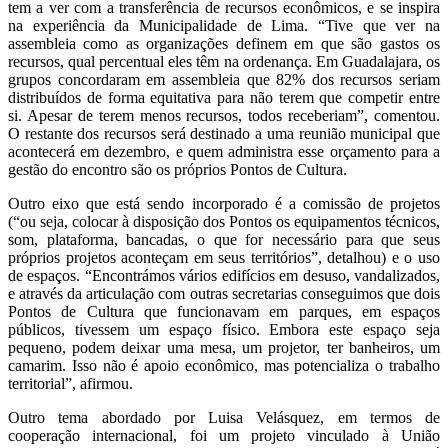
tem a ver com a transferência de recursos econômicos, e se inspira
na experiência da Municipalidade de Lima. “Tive que ver na
assembleia como as organizações definem em que são gastos os
recursos, qual percentual eles têm na ordenança. Em Guadalajara, os
grupos concordaram em assembleia que 82% dos recursos seriam
distribuídos de forma equitativa para não terem que competir entre
si. Apesar de terem menos recursos, todos receberiam”, comentou.
O restante dos recursos será destinado a uma reunião municipal que
acontecerá em dezembro, e quem administra esse orçamento para a
gestão do encontro são os próprios Pontos de Cultura.
Outro eixo que está sendo incorporado é a comissão de projetos
(“ou seja, colocar à disposição dos Pontos os equipamentos técnicos,
som, plataforma, bancadas, o que for necessário para que seus
próprios projetos aconteçam em seus territórios”, detalhou) e o uso
de espaços. “Encontrámos vários edifícios em desuso, vandalizados,
e através da articulação com outras secretarias conseguimos que dois
Pontos de Cultura que funcionavam em parques, em espaços
públicos, tivessem um espaço físico. Embora este espaço seja
pequeno, podem deixar uma mesa, um projetor, ter banheiros, um
camarim. Isso não é apoio econômico, mas potencializa o trabalho
territorial”, afirmou.
Outro tema abordado por Luisa Velásquez, em termos de
cooperação internacional, foi um projeto vinculado à União