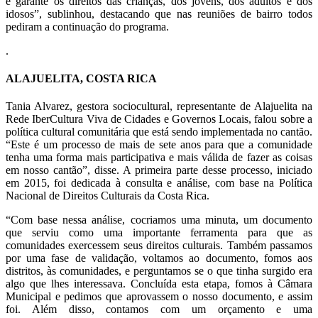
e garante os direitos das crianças, dos jovens, dos adultos e dos
idosos”, sublinhou, destacando que nas reuniões de bairro todos
pediram a continuação do programa.
.
ALAJUELITA, COSTA RICA
Tania Alvarez, gestora sociocultural, representante de Alajuelita na
Rede IberCultura Viva de Cidades e Governos Locais, falou sobre a
política cultural comunitária que está sendo implementada no cantão.
“Este é um processo de mais de sete anos para que a comunidade
tenha uma forma mais participativa e mais válida de fazer as coisas
em nosso cantão”, disse. A primeira parte desse processo, iniciado
em 2015, foi dedicada à consulta e análise, com base na Política
Nacional de Direitos Culturais da Costa Rica.
“Com base nessa análise, cocriamos uma minuta, um documento
que serviu como uma importante ferramenta para que as
comunidades exercessem seus direitos culturais. Também passamos
por uma fase de validação, voltamos ao documento, fomos aos
distritos, às comunidades, e perguntamos se o que tinha surgido era
algo que lhes interessava. Concluída esta etapa, fomos à Câmara
Municipal e pedimos que aprovassem o nosso documento, e assim
foi. Além disso, contamos com um orçamento e uma