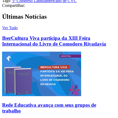
Tags:
5º Congreso Latinoamericano de CVC
Compartilhar:
Últimas Notícias
Ver Tudo
IberCultura Viva participa da XIII Feira
Internacional do Livro de Comodoro Rivadavia
Rede Educativa avança com seus grupos de
trabalho