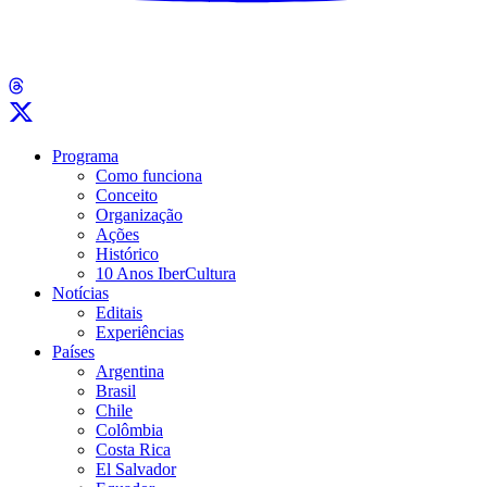
Programa
Como funciona
Conceito
Organização
Ações
Histórico
10 Anos IberCultura
Notícias
Editais
Experiências
Países
Argentina
Brasil
Chile
Colômbia
Costa Rica
El Salvador