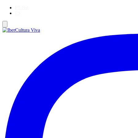
PT-BR
ES