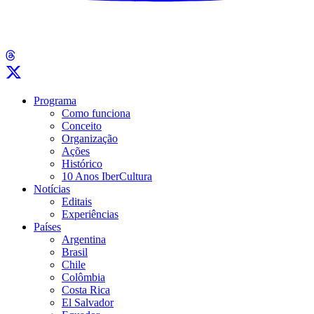
Programa
Como funciona
Conceito
Organização
Ações
Histórico
10 Anos IberCultura
Notícias
Editais
Experiências
Países
Argentina
Brasil
Chile
Colômbia
Costa Rica
El Salvador