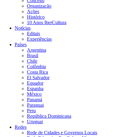
Conceito
Organização
Ações
Histórico
10 Anos IberCultura
Notícias
Editais
Experiências
Países
Argentina
Brasil
Chile
Colômbia
Costa Rica
El Salvador
Equador
Espanha
México
Panamá
Paraguai
Peru
República Dominicana
Uruguai
Redes
Rede de Cidades e Governos Locais