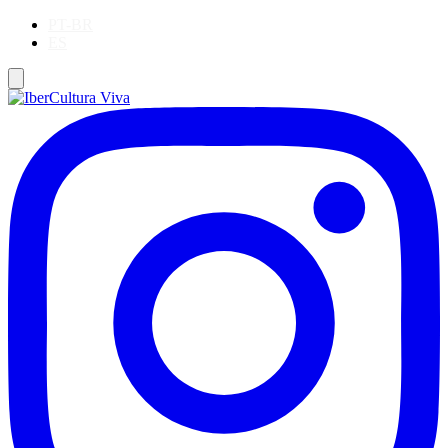
PT-BR
ES