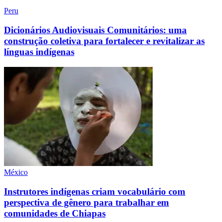
Peru
Dicionários Audiovisuais Comunitários: uma
construção coletiva para fortalecer e revitalizar as
línguas indígenas
México
Instrutores indígenas criam vocabulário com
perspectiva de gênero para trabalhar em
comunidades de Chiapas