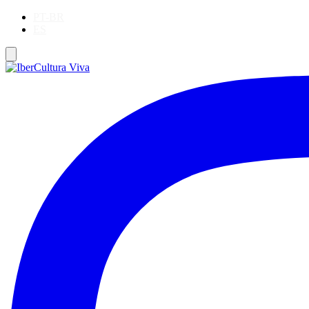
PT-BR
ES