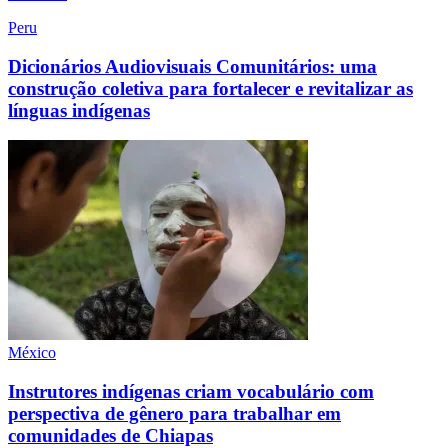
Peru
Dicionários Audiovisuais Comunitários: uma
construção coletiva para fortalecer e revitalizar as
línguas indígenas
México
Instrutores indígenas criam vocabulário com
perspectiva de gênero para trabalhar em
comunidades de Chiapas