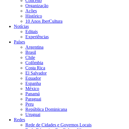
Conceito
Organização
Ações
Histórico
10 Anos IberCultura
Notícias
Editais
Experiências
Países
Argentina
Brasil
Chile
Colômbia
Costa Rica
El Salvador
Equador
Espanha
México
Panamá
Paraguai
Peru
República Dominicana
Uruguai
Redes
Rede de Cidades e Governos Locais