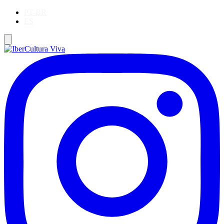
PT-BR
ES