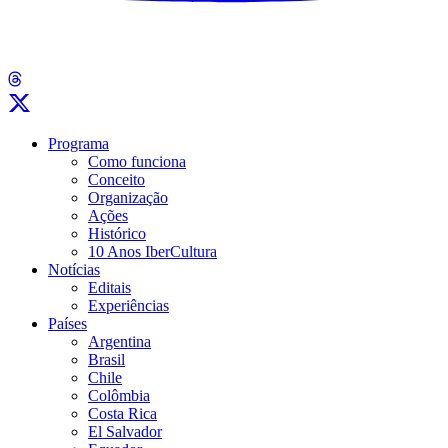
Programa
Como funciona
Conceito
Organização
Ações
Histórico
10 Anos IberCultura
Notícias
Editais
Experiências
Países
Argentina
Brasil
Chile
Colômbia
Costa Rica
El Salvador