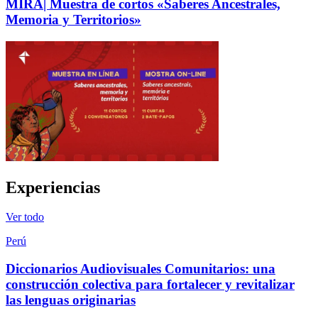
MIRÁ| Muestra de cortos «Saberes Ancestrales,
Memoria y Territorios»
Experiencias
Ver todo
Perú
Diccionarios Audiovisuales Comunitarios: una
construcción colectiva para fortalecer y revitalizar
las lenguas originarias