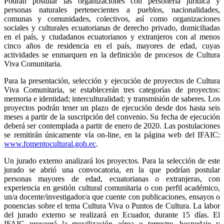
Podrán postular las organizaciones con personería jurídica y
personas naturales pertenecientes a pueblos, nacionalidades,
comunas y comunidades, colectivos, así como organizaciones
sociales y culturales ecuatorianas de derecho privado, domiciliadas
en el país, y ciudadanos ecuatorianos y extranjeros con al menos
cinco años de residencia en el país, mayores de edad, cuyas
actividades se enmarquen en la definición de procesos de Cultura
Viva Comunitaria.
Para la presentación, selección y ejecución de proyectos de Cultura
Viva Comunitaria, se establecerán tres categorías de proyectos:
memoria e identidad; interculturalidad; y transmisión de saberes. Los
proyectos podrán tener un plazo de ejecución desde dos hasta seis
meses a partir de la suscripción del convenio. Su fecha de ejecución
deberá ser contemplada a partir de enero de 2020. Las postulaciones
se remitirán únicamente vía on-line, en la página web del IFAIC:
www.fomentocultural.gob.ec
.
Un jurado externo analizará los proyectos. Para la selección de este
jurado se abrió una convocatoria, en la que podrían postular
personas mayores de edad, ecuatorianas o extranjeras, con
experiencia en gestión cultural comunitaria o con perfil académico,
un/a docente/investigador/a que cuente con publicaciones, ensayos o
ponencias sobre el tema Cultura Viva o Puntos de Cultura. La labor
del jurado externo se realizará en Ecuador, durante 15 días. El
IFAIC proveerá la movilización aérea o terrestre, hospedaje y