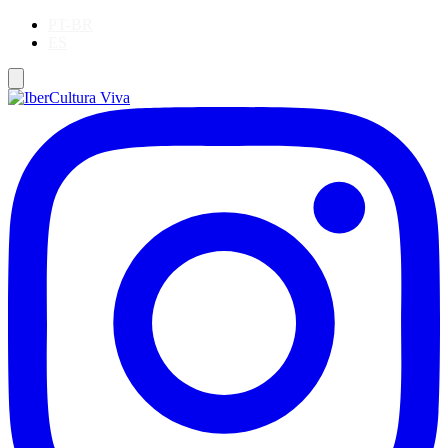
PT-BR
ES