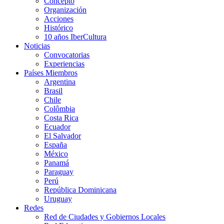
Concepto
Organización
Acciones
Histórico
10 años IberCultura
Noticias
Convocatorias
Experiencias
Países Miembros
Argentina
Brasil
Chile
Colômbia
Costa Rica
Ecuador
El Salvador
España
México
Panamá
Paraguay
Perú
República Dominicana
Uruguay
Redes
Red de Ciudades y Gobiernos Locales