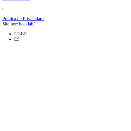
e
Política de Privacidade
Site por:
hacklab
/
PT-BR
ES