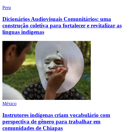
Peru
Dicionários Audiovisuais Comunitários: uma
construção coletiva para fortalecer e revitalizar as
línguas indígenas
México
Instrutores indígenas criam vocabulário com
perspectiva de gênero para trabalhar em
comunidades de Chiapas