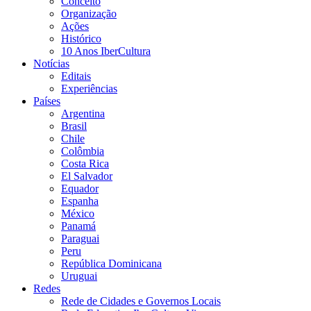
Conceito
Organização
Ações
Histórico
10 Anos IberCultura
Notícias
Editais
Experiências
Países
Argentina
Brasil
Chile
Colômbia
Costa Rica
El Salvador
Equador
Espanha
México
Panamá
Paraguai
Peru
República Dominicana
Uruguai
Redes
Rede de Cidades e Governos Locais