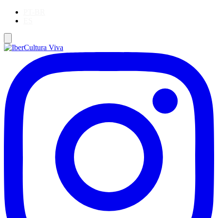
PT-BR
ES