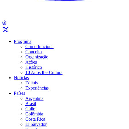
Programa
Como funciona
Conceito
Organização
Ações
Histórico
10 Anos IberCultura
Notícias
Editais
Experiências
Países
Argentina
Brasil
Chile
Colômbia
Costa Rica
El Salvador