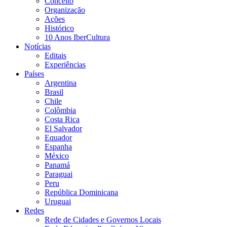
Conceito
Organização
Ações
Histórico
10 Anos IberCultura
Notícias
Editais
Experiências
Países
Argentina
Brasil
Chile
Colômbia
Costa Rica
El Salvador
Equador
Espanha
México
Panamá
Paraguai
Peru
República Dominicana
Uruguai
Redes
Rede de Cidades e Governos Locais