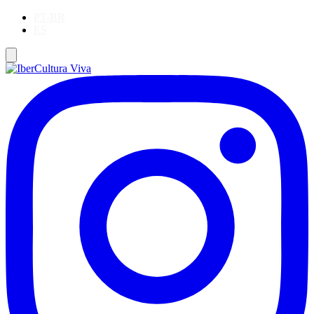
PT-BR
ES