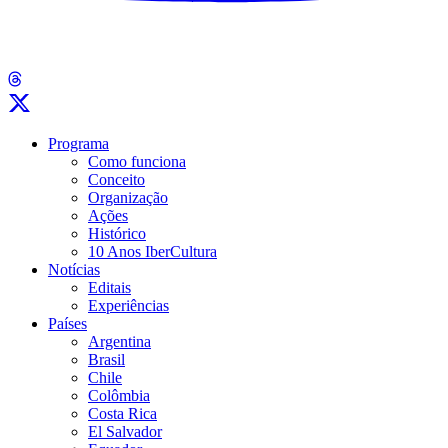
Programa
Como funciona
Conceito
Organização
Ações
Histórico
10 Anos IberCultura
Notícias
Editais
Experiências
Países
Argentina
Brasil
Chile
Colômbia
Costa Rica
El Salvador