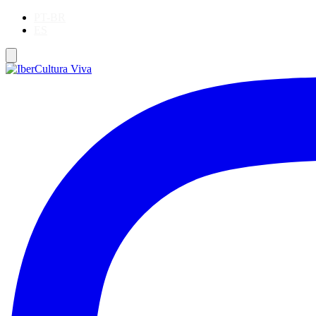
PT-BR
ES