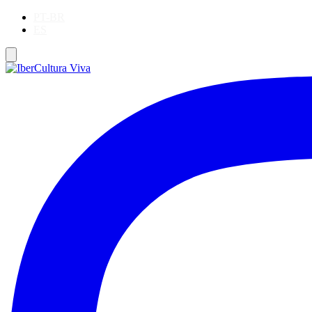
PT-BR
ES