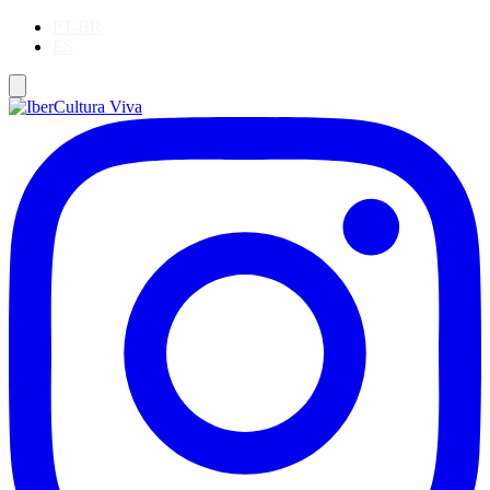
PT-BR
ES