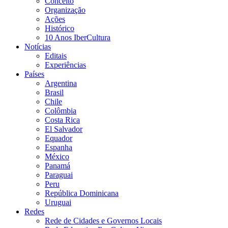
Conceito
Organização
Ações
Histórico
10 Anos IberCultura
Notícias
Editais
Experiências
Países
Argentina
Brasil
Chile
Colômbia
Costa Rica
El Salvador
Equador
Espanha
México
Panamá
Paraguai
Peru
República Dominicana
Uruguai
Redes
Rede de Cidades e Governos Locais