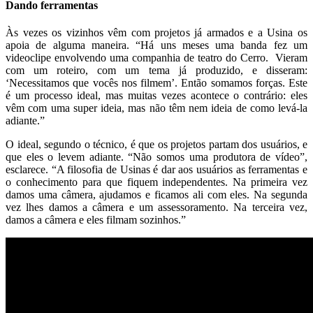
Dando ferramentas
Às vezes os vizinhos vêm com projetos já armados e a Usina os
apoia de alguma maneira. “Há uns meses uma banda fez um
videoclipe envolvendo uma companhia de teatro do Cerro. Vieram
com um roteiro, com um tema já produzido, e disseram:
‘Necessitamos que vocês nos filmem’. Então somamos forças. Este
é um processo ideal, mas muitas vezes acontece o contrário: eles
vêm com uma super ideia, mas não têm nem ideia de como levá-la
adiante.”
O ideal, segundo o técnico, é que os projetos partam dos usuários, e
que eles o levem adiante. “Não somos uma produtora de vídeo”,
esclarece. “A filosofia de Usinas é dar aos usuários as ferramentas e
o conhecimento para que fiquem independentes. Na primeira vez
damos uma câmera, ajudamos e ficamos ali com eles. Na segunda
vez lhes damos a câmera e um assessoramento. Na terceira vez,
damos a câmera e eles filmam sozinhos.”