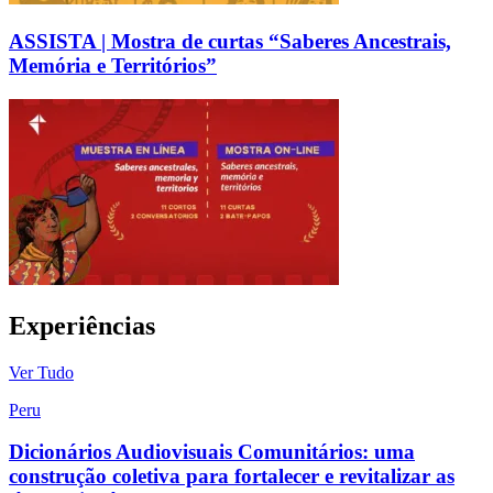
ASSISTA | Mostra de curtas “Saberes Ancestrais,
Memória e Territórios”
Experiências
Ver Tudo
Peru
Dicionários Audiovisuais Comunitários: uma
construção coletiva para fortalecer e revitalizar as