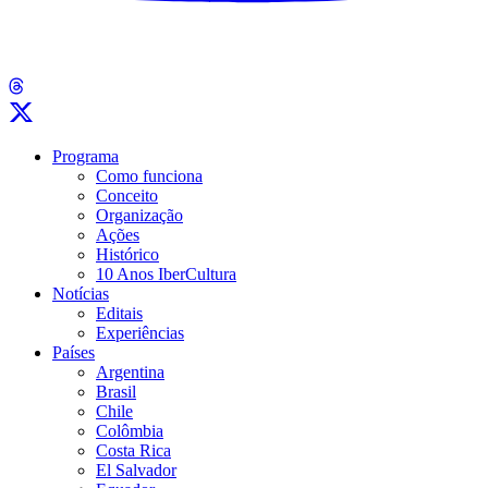
Programa
Como funciona
Conceito
Organização
Ações
Histórico
10 Anos IberCultura
Notícias
Editais
Experiências
Países
Argentina
Brasil
Chile
Colômbia
Costa Rica
El Salvador