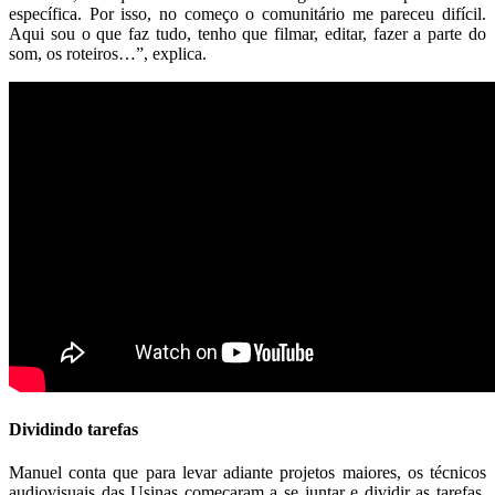
específica. Por isso, no começo o comunitário me pareceu difícil.
Aqui sou o que faz tudo, tenho que filmar, editar, fazer a parte do
som, os roteiros…”, explica.
Dividindo tarefas
Manuel conta que para levar adiante projetos maiores, os técnicos
audiovisuais das Usinas começaram a se juntar e dividir as tarefas.