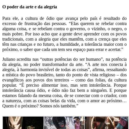
O poder da arte e da alegria
Para ele, a cultura de ódio que avança pelo país é resultado do
excesso de frustração das pessoas. “Elas querem se rebelar contra
alguma coisa, e se rebelam contra o governo, o vizinho, o negro, o
mais pobre. Por isso acho que a gente deve aprender com os povos
tradicionais, com a alegria que eles mantêm, com a crença que eles
têm nas crianças e no futuro, a humildade, a tolerância maior com o
próximo, o saber que cada um tem seu espaço para errar e acertar.”
Juliano acredita nas “outras potências do ser humano”, na potência
da alegria, no poder transformador da arte. “A arte nos conecta à
alegria, à harmonia invisível de todas as coisas”, afirma, ressaltando
a mística do povo brasileiro, tanto do ponto de vista religioso – dos
evangélicos aos povos dos terreiros – como das folias, da cultura
popular. “É preciso alimentar isso, mas sem intolerância. Porque
intolerância causa ódio, e ódio não faz bem a ninguém. E porque
estamos falando da mesma coisa, de se conectar com o criador, com
a natureza, com as coisas belas da vida, com o amor ao próximo…
Quem é o próximo? Somos nós também.”