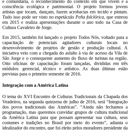
e comunitária, o reconhecimento do contexto em que vivem e a
consciência ecológica e patrimonial. O projeto formou jovens
artistas que tocam, dançam, fazem acrobacias em tecido e pintam.
Tudo isso pode ser visto no espetáculo
Peña folclórica
, que estreou
em 2015 e realiza apresentações durante o ano todo na Casa de
Cultura Cavaleiro de Jorge.
Em 2015, também foi lançado o projeto Todos Nós, voltado para a
capacitação de potenciais agitadores culturais locais no
desenvolvimento de projetos de gestão e produção cultural. A
iniciativa veio com a chegada do asfalto à via de acesso da Vila de
São Jorge e o consequente aumento do fluxo de turistas na região.
Oito oficinas de capacitação foram lançadas, divididas em três
módulos: gerencial, técnico e artístico. As duas últimas estão
previstas para o primeiro semestre de 2016.
Integração com a América Latina
O tema do XVI Encontro de Culturas Tradicionais da Chapada dos
Veadeiros, na segunda quinzena de julho de 2016, será “Integração
dos povos tradicionais das Américas”. “Ainda não fechamos a
programação, mas queremos convidar grupos de cultura tradicional
da América Latina para que possam apresentar sua cultura, seus
costumes e tradições no Brasil por meio do evento”, adianta o
idealizador do encontro, que foi eleito pelos moradores presidente da