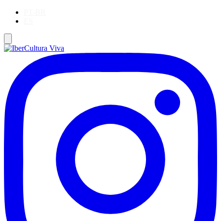
PT-BR
ES