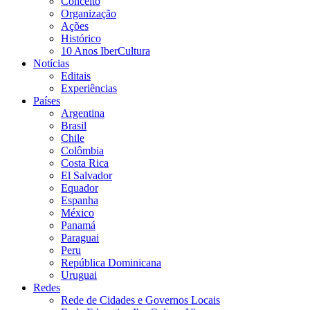
Conceito
Organização
Ações
Histórico
10 Anos IberCultura
Notícias
Editais
Experiências
Países
Argentina
Brasil
Chile
Colômbia
Costa Rica
El Salvador
Equador
Espanha
México
Panamá
Paraguai
Peru
República Dominicana
Uruguai
Redes
Rede de Cidades e Governos Locais