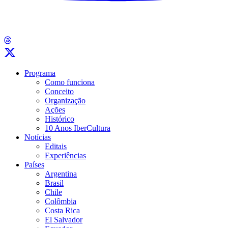
Programa
Como funciona
Conceito
Organização
Ações
Histórico
10 Anos IberCultura
Notícias
Editais
Experiências
Países
Argentina
Brasil
Chile
Colômbia
Costa Rica
El Salvador