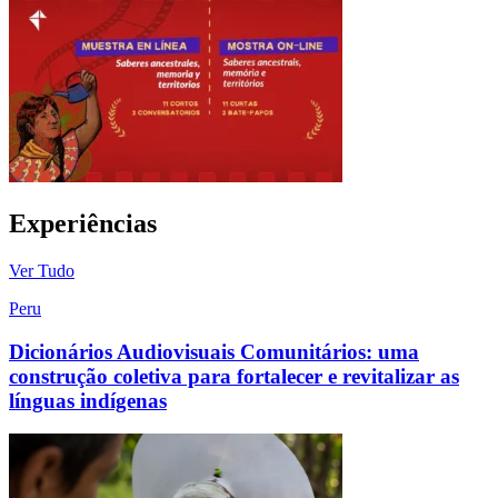
Experiências
Ver Tudo
Peru
Dicionários Audiovisuais Comunitários: uma
construção coletiva para fortalecer e revitalizar as
línguas indígenas