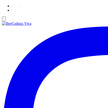
PT-BR
ES