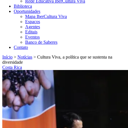
Rede Educativa IberCultura Viva
Biblioteca
Oportunidades
Mapa IberCultura Viva
Espaços
Agentes
Editais
Eventos
Banco de Saberes
Contato
Início
>
Notícias
>
Cultura Viva, a política que se sustenta na
diversidade
Costa Rica