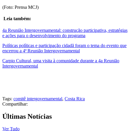
(Foto: Prensa MCJ)
Leia também:
4a Reunião Intergovernamental: construção participativa, estratégias
e ações para o desenvolvimento do programa
Políticas políticas e participação cidadã foram o tema do evento que
encerrou a 4ª Reunião Intergovernamental
Carpio Cultural, uma visita à comunidade durante a 4a Reunião
Intergovernamental
Tags:
comitê intergovernamental
,
Costa Rica
Compartilhar:
Últimas Notícias
Ver Tudo