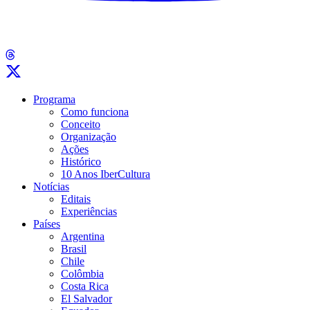
Programa
Como funciona
Conceito
Organização
Ações
Histórico
10 Anos IberCultura
Notícias
Editais
Experiências
Países
Argentina
Brasil
Chile
Colômbia
Costa Rica
El Salvador