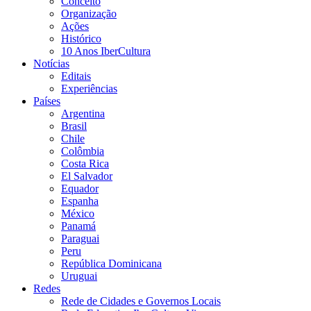
Conceito
Organização
Ações
Histórico
10 Anos IberCultura
Notícias
Editais
Experiências
Países
Argentina
Brasil
Chile
Colômbia
Costa Rica
El Salvador
Equador
Espanha
México
Panamá
Paraguai
Peru
República Dominicana
Uruguai
Redes
Rede de Cidades e Governos Locais