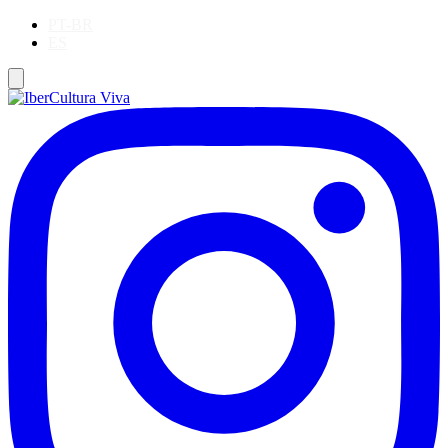
PT-BR
ES