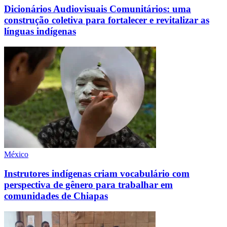
Dicionários Audiovisuais Comunitários: uma
construção coletiva para fortalecer e revitalizar as
línguas indígenas
México
Instrutores indígenas criam vocabulário com
perspectiva de gênero para trabalhar em
comunidades de Chiapas