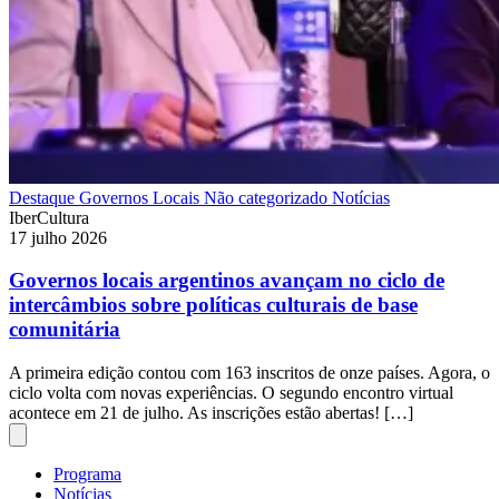
Destaque
Governos Locais
Não categorizado
Notícias
IberCultura
17 julho 2026
Governos locais argentinos avançam no ciclo de
intercâmbios sobre políticas culturais de base
comunitária
A primeira edição contou com 163 inscritos de onze países. Agora, o
ciclo volta com novas experiências. O segundo encontro virtual
acontece em 21 de julho. As inscrições estão abertas! […]
Programa
Notícias