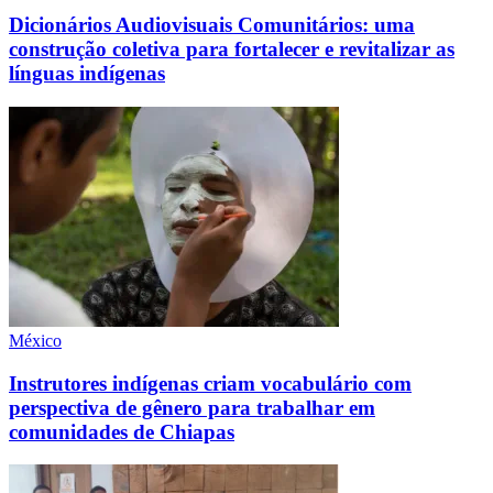
Dicionários Audiovisuais Comunitários: uma
construção coletiva para fortalecer e revitalizar as
línguas indígenas
México
Instrutores indígenas criam vocabulário com
perspectiva de gênero para trabalhar em
comunidades de Chiapas