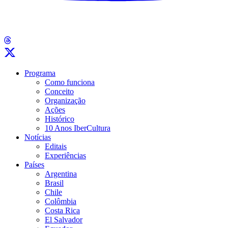
Programa
Como funciona
Conceito
Organização
Ações
Histórico
10 Anos IberCultura
Notícias
Editais
Experiências
Países
Argentina
Brasil
Chile
Colômbia
Costa Rica
El Salvador