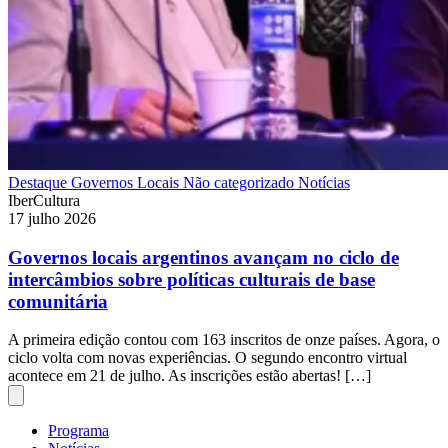
Destaque
Governos Locais
Não categorizado
Notícias
IberCultura
17 julho 2026
Governos locais argentinos avançam no ciclo de
intercâmbios sobre políticas culturais de base
comunitária
A primeira edição contou com 163 inscritos de onze países. Agora, o
ciclo volta com novas experiências. O segundo encontro virtual
acontece em 21 de julho. As inscrições estão abertas! […]
Programa