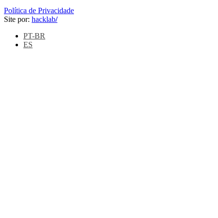
Política de Privacidade
Site por:
hacklab
/
PT-BR
ES