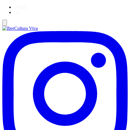
PT-BR
ES