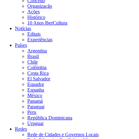
Conceito
Organização
Ações
Histórico
10 Anos IberCultura
Notícias
Editais
Experiências
Países
Argentina
Brasil
Chile
Colômbia
Costa Rica
El Salvador
Equador
Espanha
México
Panamá
Paraguai
Peru
República Dominicana
Uruguai
Redes
Rede de Cidades e Governos Locais