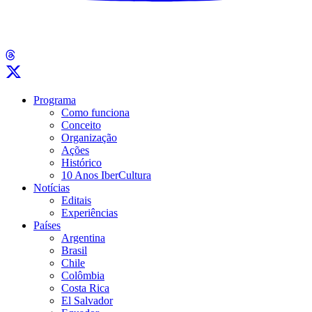
Programa
Como funciona
Conceito
Organização
Ações
Histórico
10 Anos IberCultura
Notícias
Editais
Experiências
Países
Argentina
Brasil
Chile
Colômbia
Costa Rica
El Salvador