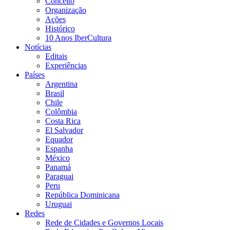
Conceito
Organização
Ações
Histórico
10 Anos IberCultura
Notícias
Editais
Experiências
Países
Argentina
Brasil
Chile
Colômbia
Costa Rica
El Salvador
Equador
Espanha
México
Panamá
Paraguai
Peru
República Dominicana
Uruguai
Redes
Rede de Cidades e Governos Locais