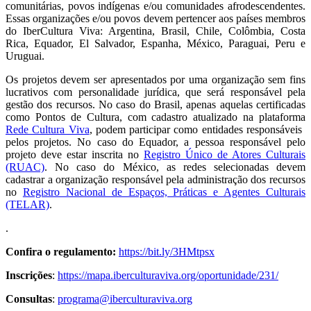
comunitárias, povos indígenas e/ou comunidades afrodescendentes.
Essas organizações e/ou povos devem pertencer aos
países membros
do IberCultura Viva
: Argentina, Brasil, Chile, Colômbia, Costa
Rica, Equador, El Salvador, Espanha, México, Paraguai, Peru e
Uruguai.
Os projetos devem ser apresentados por uma organização sem fins
lucrativos com personalidade jurídica, que será responsável pela
gestão dos recursos.
No caso do Brasil, apenas aquelas certificadas
como Pontos de Cultura, com cadastro atualizado na plataforma
Rede Cultura Viva
, podem participar como entidades responsáveis ​​
pelos projetos. No caso do Equador, a pessoa responsável pelo
projeto deve estar inscrita no
Registro Único de Atores Culturais
(RUAC)
. No caso do México, as redes selecionadas devem
cadastrar a organização responsável pela administração dos recursos
no
Registro Nacional de Espaços, Práticas e Agentes Culturais
(TELAR)
.
.
Confira o regulamento
:
https://bit.ly/3HMtpsx
Inscrições
:
https://mapa.iberculturaviva.org/oportunidade/231/
Consultas
:
programa@iberculturaviva.org