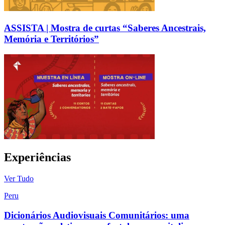
ASSISTA | Mostra de curtas “Saberes Ancestrais,
Memória e Territórios”
Experiências
Ver Tudo
Peru
Dicionários Audiovisuais Comunitários: uma