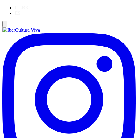
PT-BR
ES