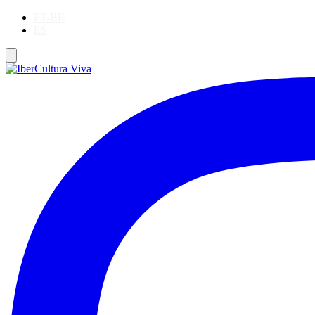
PT-BR
ES