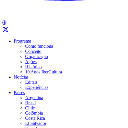
Programa
Como funciona
Conceito
Organização
Ações
Histórico
10 Anos IberCultura
Notícias
Editais
Experiências
Países
Argentina
Brasil
Chile
Colômbia
Costa Rica
El Salvador