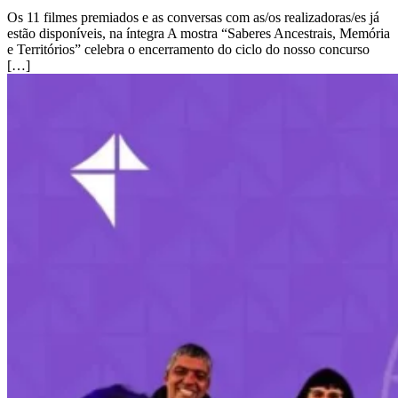
Os 11 filmes premiados e as conversas com as/os realizadoras/es já
estão disponíveis, na íntegra A mostra “Saberes Ancestrais, Memória
e Territórios” celebra o encerramento do ciclo do nosso concurso
[…]