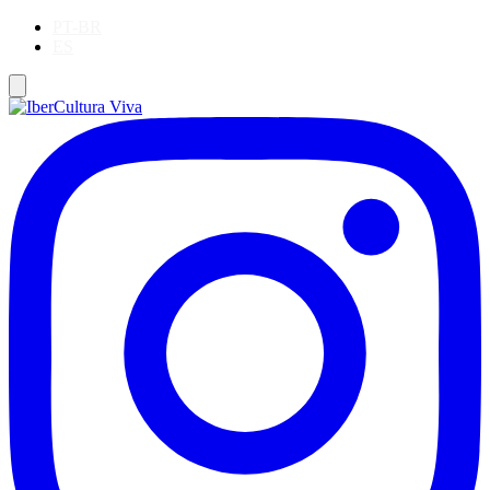
PT-BR
ES