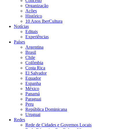
Conceito
Organização
Ações
Histórico
10 Anos IberCultura
Notícias
Editais
Experiências
Países
Argentina
Brasil
Chile
Colômbia
Costa Rica
El Salvador
Equador
Espanha
México
Panamá
Paraguai
Peru
República Dominicana
Uruguai
Redes
Rede de Cidades e Governos Locais