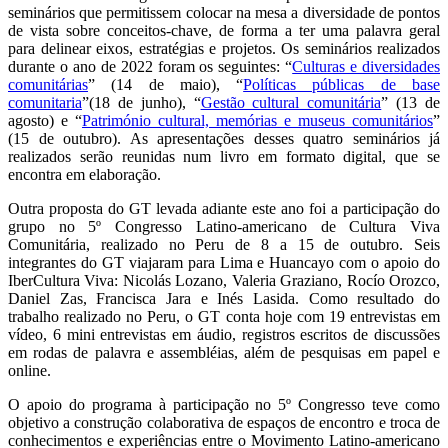
seminários que permitissem colocar na mesa a diversidade de pontos
de vista sobre conceitos-chave, de forma a ter uma palavra geral
para delinear eixos, estratégias e projetos. Os seminários realizados
durante o ano de 2022 foram os seguintes: “
Culturas e diversidades
comunitárias
” (14 de maio), “
Políticas públicas de base
comunitaria
”(18 de junho), “
Gestão cultural comunitária
” (13 de
agosto) e “
Património cultural, memórias e museus comunitários
”
(15 de outubro). As apresentações desses quatro seminários já
realizados serão reunidas num livro em formato digital, que se
encontra em elaboração.
Outra proposta do GT levada adiante este ano foi a participação do
grupo no 5º Congresso Latino-americano de Cultura Viva
Comunitária, realizado no Peru de 8 a 15 de outubro. Seis
integrantes do GT viajaram para Lima e Huancayo com o apoio do
IberCultura Viva: Nicolás Lozano, Valeria Graziano, Rocío Orozco,
Daniel Zas, Francisca Jara e Inés Lasida. Como resultado do
trabalho realizado no Peru, o GT conta hoje com 19 entrevistas em
vídeo, 6 mini entrevistas em áudio, registros escritos de discussões
em rodas de palavra e assembléias, além de pesquisas em papel e
online.
O apoio do programa à participação no 5º Congresso teve como
objetivo a construção colaborativa de espaços de encontro e troca de
conhecimentos e experiências entre o Movimento Latino-americano