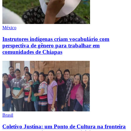
México
Instrutores indígenas criam vocabulário com
perspectiva de gênero para trabalhar em
comunidades de Chiapas
Brasil
Coletivo Justina: um Ponto de Cultura na fronteira