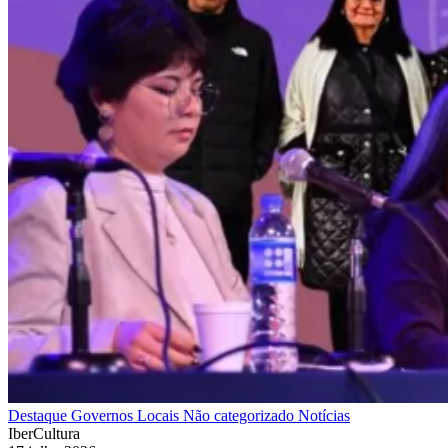
Destaque
Governos Locais
Não categorizado
Notícias
IberCultura