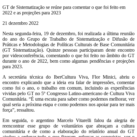
GT de Sistematização se reúne para comentar o que foi feito em
2022 e as projeções para 2023
21 dezembro 2022
Nesta segunda-feira, 19 de dezembro, foi realizada a última reunião
do ano do Grupo de Trabalho de Sistematização e Difusão de
Práticas e Metodologias de Políticas Culturais de Base Comunitária
(GT Sistematização). Quinze pessoas participaram deste encontro
por videoconferência, comentando o que foi feito no âmbito do GT
durante o ano de 2022, bem como algumas pendências e projeções
para 2023.
A secretária técnica do IberCultura Viva, Flor Minici, abriu o
encontro explicando que a ideia era falar de impressões, comentar
como foi o ano, o trabalho em comum, incluindo as experiências
vividas pelo GT no 5º Congresso Latino-americano de Cultura Viva
Comunitária. “É uma escuta para saber como podemos melhorar, ver
qual seria a próxima etapa e como podemos nos apoiar para ter mais
força”, ressaltou.
Em seguida, o argentino Marcelo Vitarelli falou da alegria de
reencontrar esse grupo de voluntários que abraçam a cultura
comunitária e de como a elaboração do relatório anual do GT
ajudou a ordenar tudo o que fizeram, reforçar as conquistas, ver o