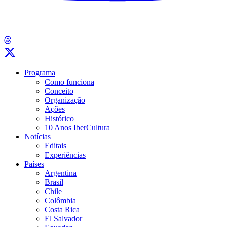
Programa
Como funciona
Conceito
Organização
Ações
Histórico
10 Anos IberCultura
Notícias
Editais
Experiências
Países
Argentina
Brasil
Chile
Colômbia
Costa Rica
El Salvador