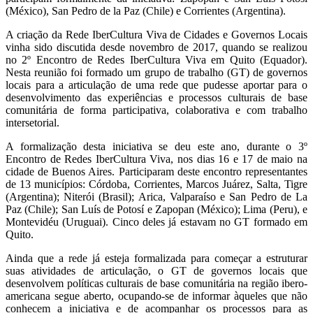
(México), San Pedro de la Paz (Chile) e Corrientes (Argentina).
A criação da Rede IberCultura Viva de Cidades e Governos Locais
vinha sido discutida desde novembro de 2017, quando se realizou
no 2º Encontro de Redes IberCultura Viva em Quito (Equador).
Nesta reunião foi formado um grupo de trabalho (GT) de governos
locais para a articulação de uma rede que pudesse aportar para o
desenvolvimento das experiências e processos culturais de base
comunitária de forma participativa, colaborativa e com trabalho
intersetorial.
A formalização desta iniciativa se deu este ano, durante o 3º
Encontro de Redes IberCultura Viva, nos dias 16 e 17 de maio na
cidade de Buenos Aires. Participaram deste encontro representantes
de 13 municípios: Córdoba, Corrientes, Marcos Juárez, Salta, Tigre
(Argentina); Niterói (Brasil); Arica, Valparaíso e San Pedro de La
Paz (Chile); San Luís de Potosí e Zapopan (México); Lima (Peru), e
Montevidéu (Uruguai). Cinco deles já estavam no GT formado em
Quito.
Ainda que a rede já esteja formalizada para começar a estruturar
suas atividades de articulação, o GT de governos locais que
desenvolvem políticas culturais de base comunitária na região ibero-
americana segue aberto, ocupando-se de informar àqueles que não
conhecem a iniciativa e de acompanhar os processos para as