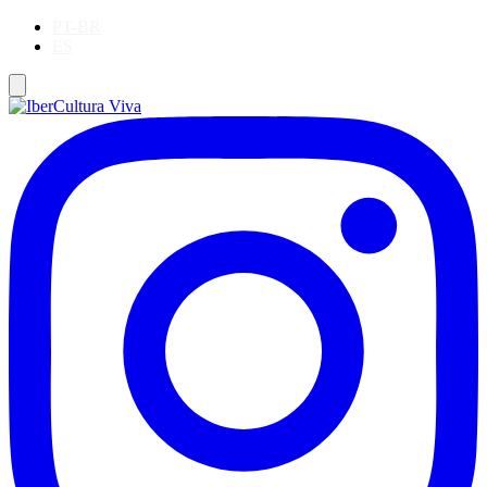
PT-BR
ES