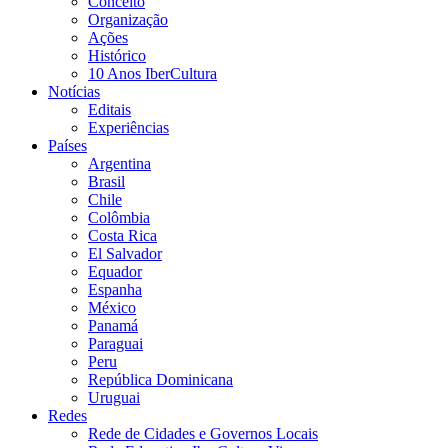
Conceito
Organização
Ações
Histórico
10 Anos IberCultura
Notícias
Editais
Experiências
Países
Argentina
Brasil
Chile
Colômbia
Costa Rica
El Salvador
Equador
Espanha
México
Panamá
Paraguai
Peru
República Dominicana
Uruguai
Redes
Rede de Cidades e Governos Locais