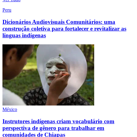
Peru
Dicionários Audiovisuais Comunitários: uma
construção coletiva para fortalecer e revitalizar as
línguas indígenas
México
Instrutores indígenas criam vocabulário com
perspectiva de gênero para trabalhar em
comunidades de Chiapas