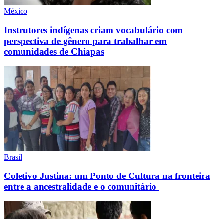
México
Instrutores indígenas criam vocabulário com
perspectiva de gênero para trabalhar em
comunidades de Chiapas
Brasil
Coletivo Justina: um Ponto de Cultura na fronteira
entre a ancestralidade e o comunitário