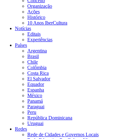
Conceito
Organização
Ações
Histórico
10 Anos IberCultura
Notícias
Editais
Experiências
Países
Argentina
Brasil
Chile
Colômbia
Costa Rica
El Salvador
Equador
Espanha
México
Panamá
Paraguai
Peru
República Dominicana
Uruguai
Redes
Rede de Cidades e Governos Locais