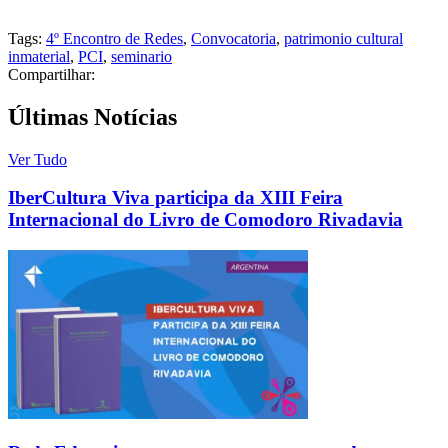
Tags:
4º Encontro de Redes
,
Convocatoria
,
patrimonio cultural
inmaterial
,
PCI
,
seminario
Compartilhar:
Últimas Notícias
Ver Tudo
IberCultura Viva participa da XIII Feira
Internacional do Livro de Comodoro Rivadavia