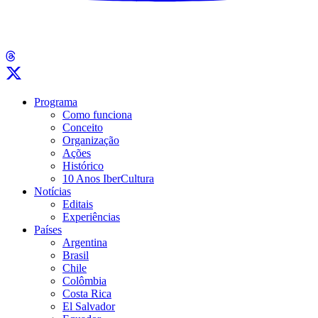
Programa
Como funciona
Conceito
Organização
Ações
Histórico
10 Anos IberCultura
Notícias
Editais
Experiências
Países
Argentina
Brasil
Chile
Colômbia
Costa Rica
El Salvador