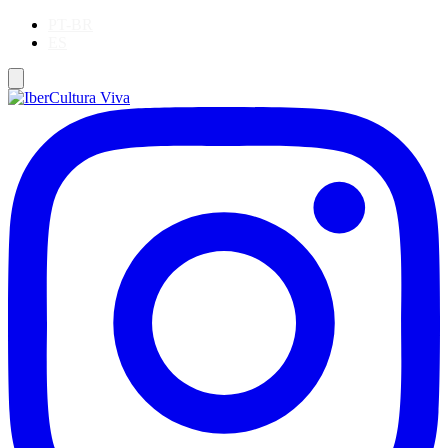
PT-BR
ES