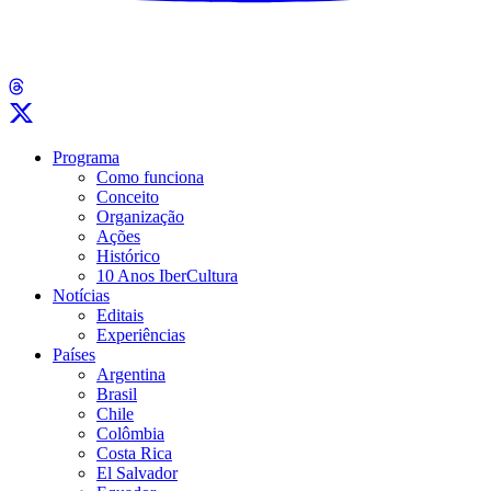
Programa
Como funciona
Conceito
Organização
Ações
Histórico
10 Anos IberCultura
Notícias
Editais
Experiências
Países
Argentina
Brasil
Chile
Colômbia
Costa Rica
El Salvador