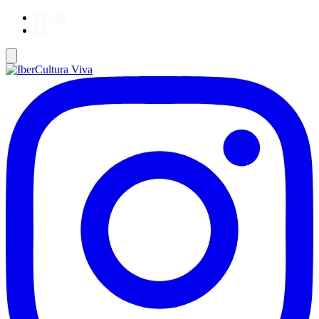
PT-BR
ES