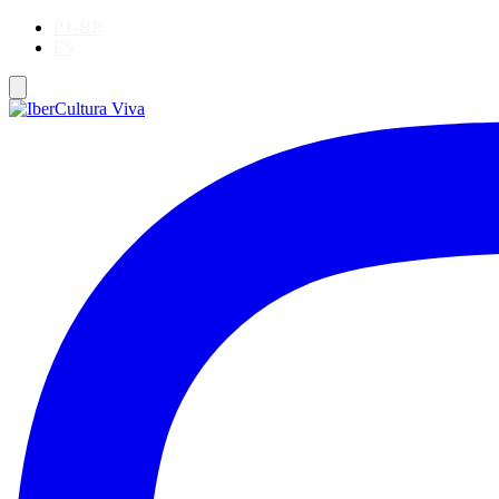
PT-BR
ES