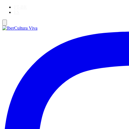
PT-BR
ES